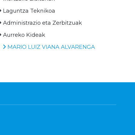
Laguntza Teknikoa
Administrazio eta Zerbitzuak
Aurreko Kideak
MARIO LUIZ VIANA ALVARENGA