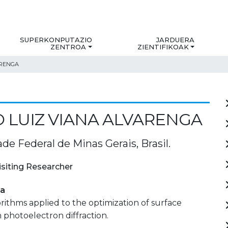
SUPERKONPUTAZIO
JARDUERA
ZENTROA
ZIENTIFIKOAK
ARENGA
 LUIZ VIANA ALVARENGA
de Federal de Minas Gerais, Brasil.
isiting Researcher
ia
rithms applied to the optimization of surface
n photoelectron diffraction.