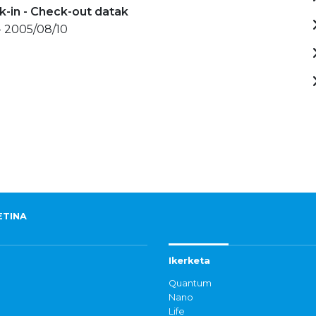
-in - Check-out datak
- 2005/08/10
ETINA
Ikerketa
Quantum
Nano
Life