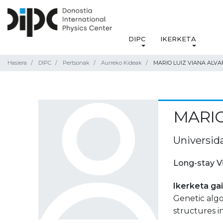
DIPC
IKERKETA
Hasiera
DIPC
Pertsonak
Aurreko Kideak
MARIO LUIZ VIANA ALV
MARIO
Universida
Long-stay V
Ikerketa ga
Genetic algo
structures i