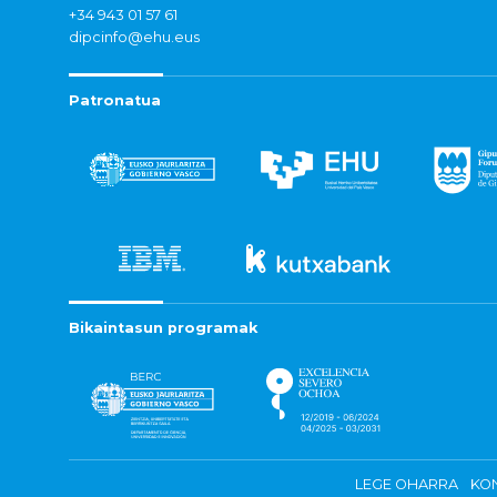
+34 943 01 57 61
dipcinfo@ehu.eus
Patronatua
Bikaintasun programak
LEGE OHARRA
KON