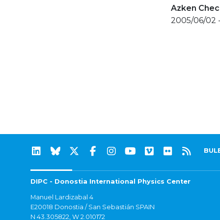
Azken Check
2005/06/02 
BUL
DIPC - Donostia International Physics Center
Manuel Lardizabal 4
E20018 Donostia / San Sebastián SPAIN
N 43.305822, W 2.010172