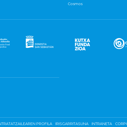
Cosmos
TRATATZAILEAREN PROFILA
IRISGARRITASUNA
INTRANETA
CORP