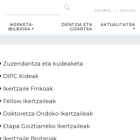
ESPAÑOL
ENGLISH
IKERKETA-
ZIENTZIA ETA
AKTUALITATEA
IBILBIDEA
GIZARTEA
Zuzendaritza eta kudeaketa
DIPC Kideak
Ikertzaile Finkoak
Fellow Ikertzaileak
Doktoretza Ondoko Ikertzaileak
Etapa Goiztiarreko Ikertzaileak
Ikertzaile Bisitariak