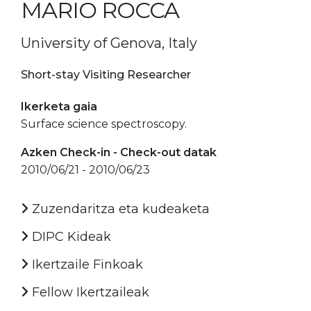
MARIO ROCCA
University of Genova, Italy
Short-stay Visiting Researcher
Ikerketa gaia
Surface science spectroscopy.
Azken Check-in - Check-out datak
2010/06/21 - 2010/06/23
Zuzendaritza eta kudeaketa
DIPC Kideak
Ikertzaile Finkoak
Fellow Ikertzaileak