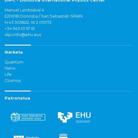
DIPC - Donostia International Physics Center
Manuel Lardizabal 4
E20018 Donostia / San Sebastián SPAIN
N 43.305822, W 2.010172
+34 943 01 57 61
dipcinfo@ehu.eus
Ikerketa
Quantum
Nano
Life
Cosmos
Patronatua