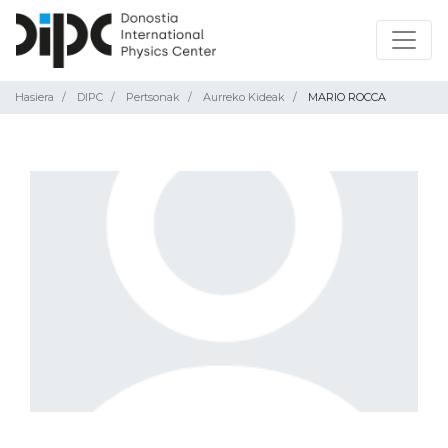
Hasiera
DIPC
Pertsonak
Aurreko Kideak
MARIO ROCCA