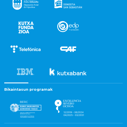
Bikaintasun programak