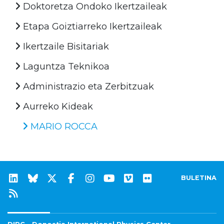
Doktoretza Ondoko Ikertzaileak
Etapa Goiztiarreko Ikertzaileak
Ikertzaile Bisitariak
Laguntza Teknikoa
Administrazio eta Zerbitzuak
Aurreko Kideak
MARIO ROCCA
BULETINA