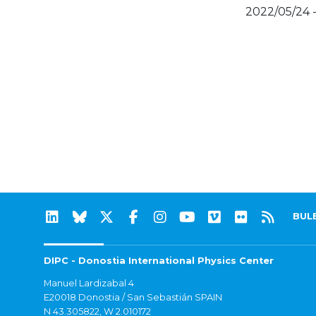
2022/05/24 
BUL
DIPC - Donostia International Physics Center
Manuel Lardizabal 4
E20018 Donostia / San Sebastián SPAIN
N 43.305822, W 2.010172