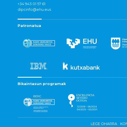
+34 943 01 57 61
dipcinfo@ehu.eus
Patronatua
Bikaintasun programak
LEGE OHARRA
KON