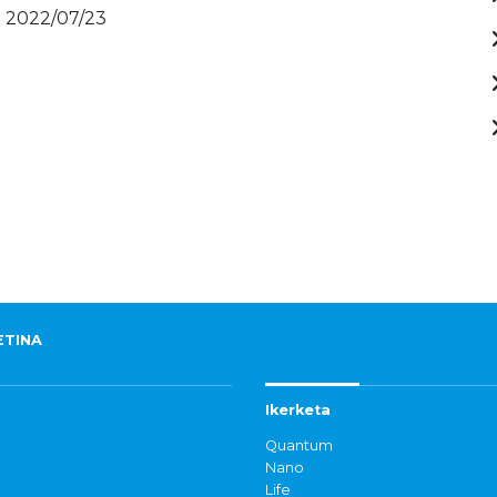
- 2022/07/23
ETINA
Ikerketa
Quantum
Nano
Life