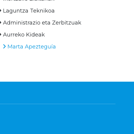
Laguntza Teknikoa
Administrazio eta Zerbitzuak
Aurreko Kideak
Marta Apezteguía