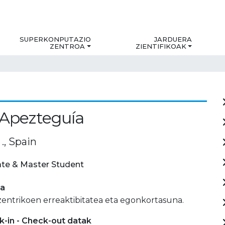
SUPERKONPUTAZIO
JARDUERA
ZENTROA
ZIENTIFIKOAK
 Apezteguía
., Spain
te & Master Student
ia
zentrikoen erreaktibitatea eta egonkortasuna.
-in - Check-out datak