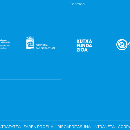
Cosmos
TRATATZAILEAREN PROFILA
IRISGARRITASUNA
INTRANETA
CORP