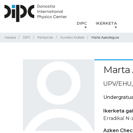
DIPC
IKERKETA
Hasiera
DIPC
Pertsonak
Aurreko Kideak
Marta Apezteguía
Marta
UPV/EHU, 
Undergratua
Ikerketa ga
Erradikal N-
Azken Check