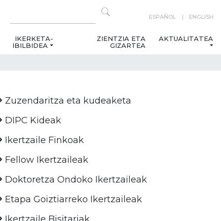
ESPAÑOL
ENGLISH
IKERKETA-
ZIENTZIA ETA
AKTUALITATEA
IBILBIDEA
GIZARTEA
Zuzendaritza eta kudeaketa
DIPC Kideak
Ikertzaile Finkoak
Fellow Ikertzaileak
Doktoretza Ondoko Ikertzaileak
Etapa Goiztiarreko Ikertzaileak
Ikertzaile Bisitariak