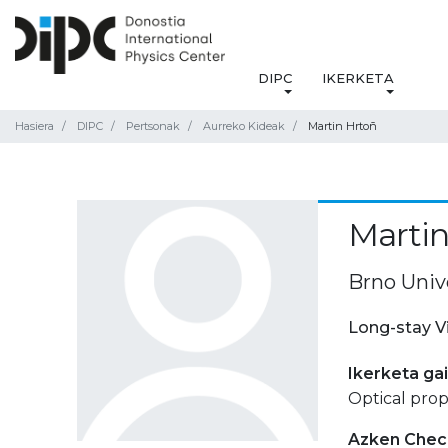
DIPC
IKERKETA
Hasiera
DIPC
Pertsonak
Aurreko Kideak
Martin Hrtoñ
Martin
Brno Univ
Long-stay V
Ikerketa ga
Optical prop
Azken Check