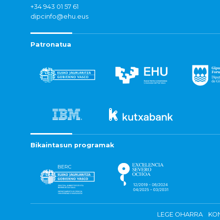
+34 943 01 57 61
dipcinfo@ehu.eus
Patronatua
Bikaintasun programak
LEGE OHARRA
KON