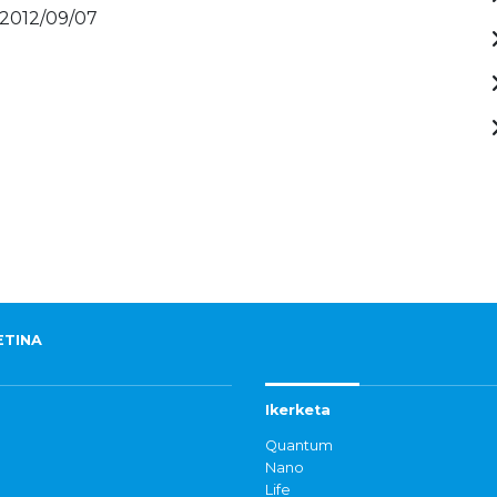
 2012/09/07
ETINA
Ikerketa
Quantum
Nano
Life