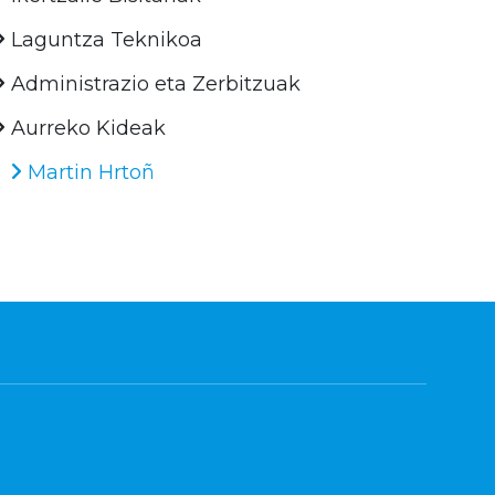
Laguntza Teknikoa
Administrazio eta Zerbitzuak
Aurreko Kideak
Martin Hrtoñ