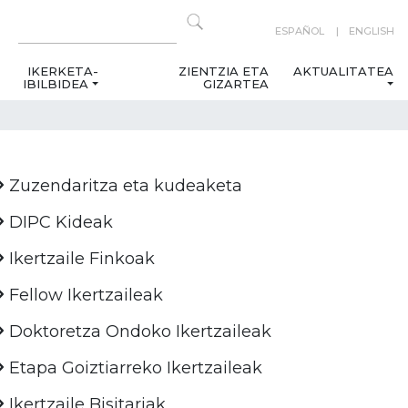
ESPAÑOL
ENGLISH
IKERKETA-
ZIENTZIA ETA
AKTUALITATEA
IBILBIDEA
GIZARTEA
Zuzendaritza eta kudeaketa
DIPC Kideak
Ikertzaile Finkoak
Fellow Ikertzaileak
Doktoretza Ondoko Ikertzaileak
Etapa Goiztiarreko Ikertzaileak
Ikertzaile Bisitariak