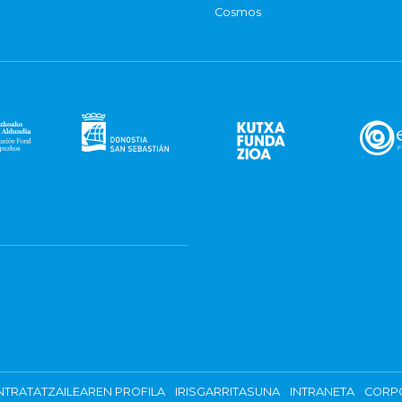
Cosmos
TRATATZAILEAREN PROFILA
IRISGARRITASUNA
INTRANETA
CORP