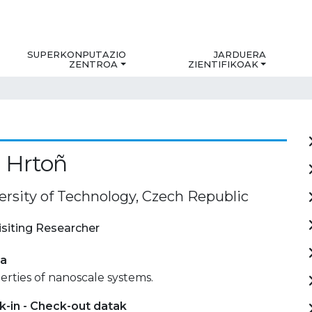
SUPERKONPUTAZIO
JARDUERA
ZENTROA
ZIENTIFIKOAK
 Hrtoñ
ersity of Technology, Czech Republic
isiting Researcher
ia
erties of nanoscale systems.
-in - Check-out datak