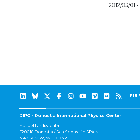
2012/03/01 -
BUL
DIPC - Donostia International Physics Center
Manuel Lardizabal 4
E20018 Donostia / San Sebastián SPAIN
N 43.305822, W 2.010172