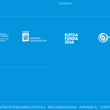
Cosmos
TRATATZAILEAREN PROFILA
IRISGARRITASUNA
INTRANETA
CORP