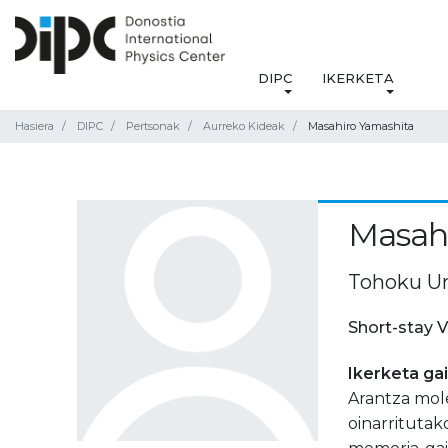
DIPC
IKERKETA
Hasiera
DIPC
Pertsonak
Aurreko Kideak
Masahiro Yamashita
Masah
Tohoku Un
Short-stay V
Ikerketa ga
Arantza mol
oinarritutak