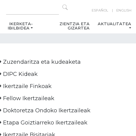
ESPAÑOL
ENGLISH
IKERKETA-
ZIENTZIA ETA
AKTUALITATEA
IBILBIDEA
GIZARTEA
Zuzendaritza eta kudeaketa
DIPC Kideak
Ikertzaile Finkoak
Fellow Ikertzaileak
Doktoretza Ondoko Ikertzaileak
Etapa Goiztiarreko Ikertzaileak
Ikertzaile Bisitariak