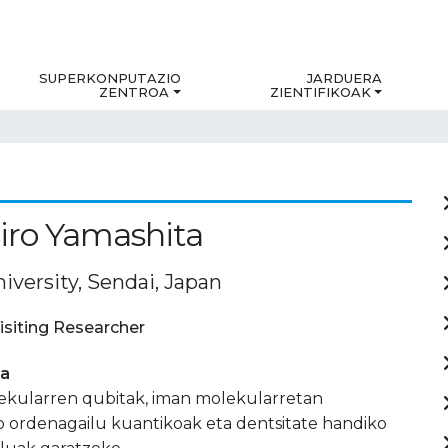
SUPERKONPUTAZIO
JARDUERA
ZENTROA
ZIENTIFIKOAK
iro Yamashita
iversity, Sendai, Japan
isiting Researcher
ia
ekularren qubitak, iman molekularretan
o ordenagailu kuantikoak eta dentsitate handiko