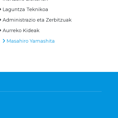
Laguntza Teknikoa
Administrazio eta Zerbitzuak
Aurreko Kideak
Masahiro Yamashita