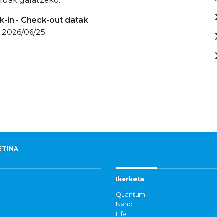
luak garatzeko.
-in - Check-out datak
- 2026/06/25
ETINA
Ikerketa
Quantum
Nano
Life