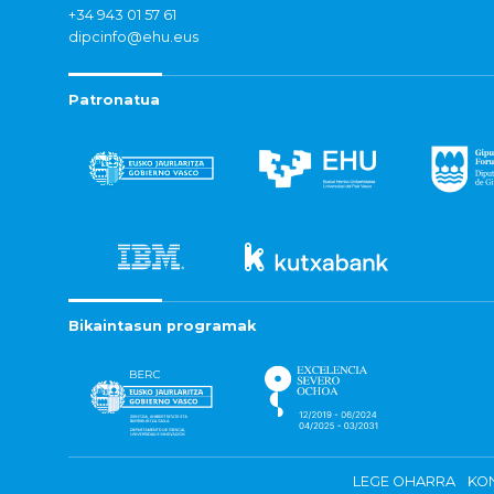
+34 943 01 57 61
dipcinfo@ehu.eus
Patronatua
Bikaintasun programak
LEGE OHARRA
KON