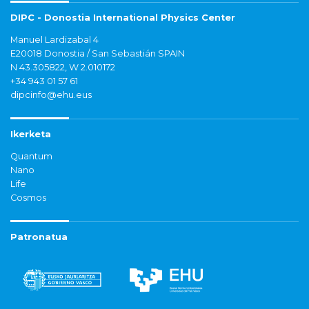
DIPC - Donostia International Physics Center
Manuel Lardizabal 4
E20018 Donostia / San Sebastián SPAIN
N 43.305822, W 2.010172
+34 943 01 57 61
dipcinfo@ehu.eus
Ikerketa
Quantum
Nano
Life
Cosmos
Patronatua