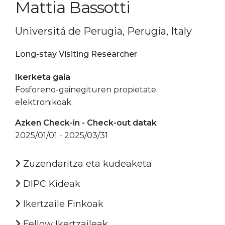
Mattia Bassotti
Universitá de Perugia, Perugia, Italy
Long-stay Visiting Researcher
Ikerketa gaia
Fosforeno-gainegituren propietate
elektronikoak.
Azken Check-in - Check-out datak
2025/01/01 - 2025/03/31
Zuzendaritza eta kudeaketa
DIPC Kideak
Ikertzaile Finkoak
Fellow Ikertzaileak