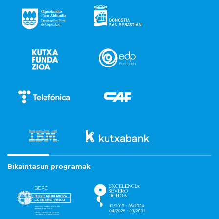
Bikaintasun programak