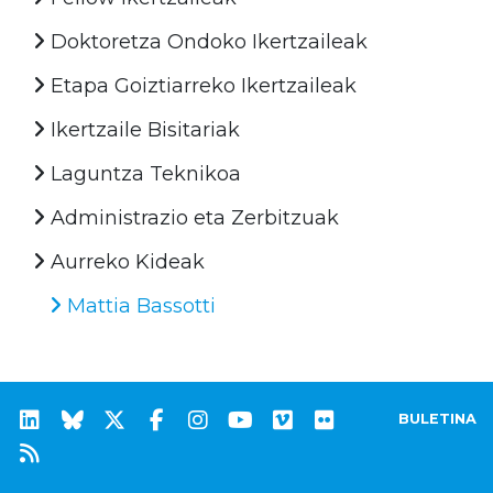
Doktoretza Ondoko Ikertzaileak
Etapa Goiztiarreko Ikertzaileak
Ikertzaile Bisitariak
Laguntza Teknikoa
Administrazio eta Zerbitzuak
Aurreko Kideak
Mattia Bassotti
BULETINA