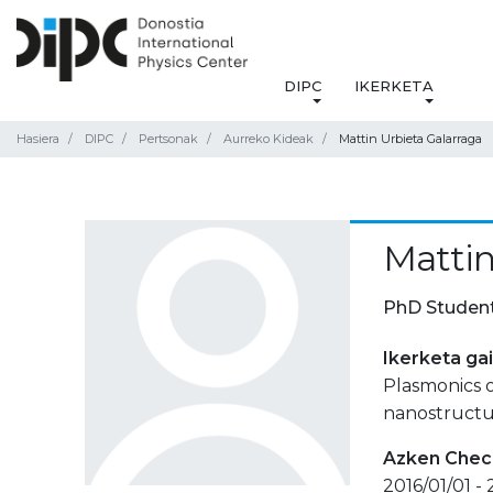
DIPC
IKERKETA
Hasiera
DIPC
Pertsonak
Aurreko Kideak
Mattin Urbieta Galarraga
Mattin
PhD Studen
Ikerketa ga
Plasmonics o
nanostructu
Azken Check
2016/01/01 -