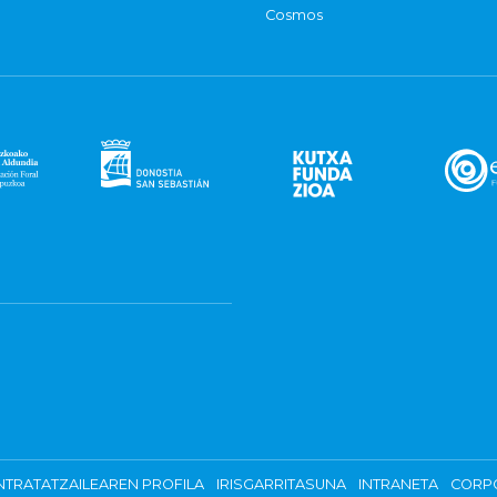
Cosmos
TRATATZAILEAREN PROFILA
IRISGARRITASUNA
INTRANETA
CORP