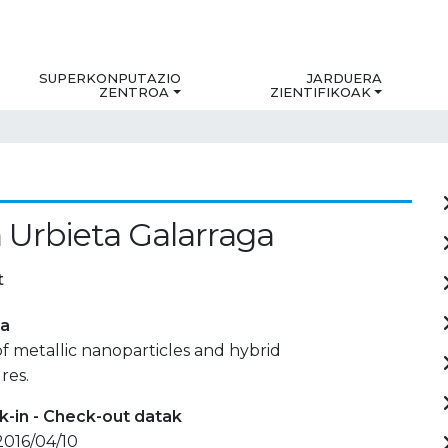
SUPERKONPUTAZIO
JARDUERA
ZENTROA
ZIENTIFIKOAK
 Urbieta Galarraga
t
ia
f metallic nanoparticles and hybrid
res.
-in - Check-out datak
 2016/04/10