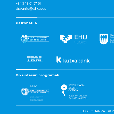
+34 943 01 57 61
dipcinfo@ehu.eus
Patronatua
Bikaintasun programak
LEGE OHARRA
KON