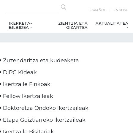
ESPAÑOL
ENGLISH
IKERKETA-
ZIENTZIA ETA
AKTUALITATEA
IBILBIDEA
GIZARTEA
Zuzendaritza eta kudeaketa
DIPC Kideak
Ikertzaile Finkoak
Fellow Ikertzaileak
Doktoretza Ondoko Ikertzaileak
Etapa Goiztiarreko Ikertzaileak
Ikertzaile Bisitariak