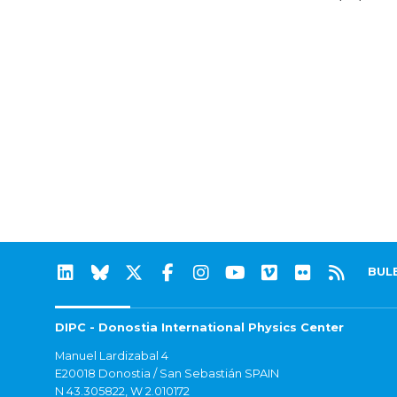
BUL
DIPC - Donostia International Physics Center
Manuel Lardizabal 4
E20018 Donostia / San Sebastián SPAIN
N 43.305822, W 2.010172