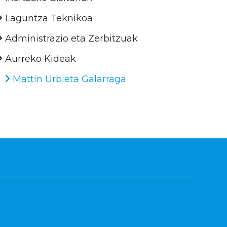
Laguntza Teknikoa
Administrazio eta Zerbitzuak
Aurreko Kideak
Mattin Urbieta Galarraga