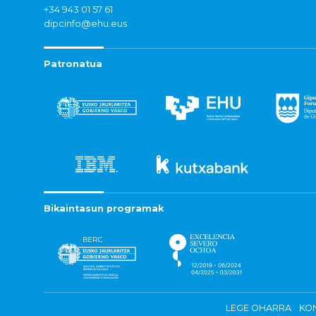
+34 943 01 57 61
dipcinfo@ehu.eus
Patronatua
Bikaintasun programak
LEGE OHARRA
KON