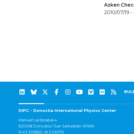
Azken Check
2010/07/19 -
BUL
DIPC - Donostia International Physics Center
Manuel Lardizabal 4
E20018 Donostia / San Sebastián SPAIN
N 43.305822, W 2.010172