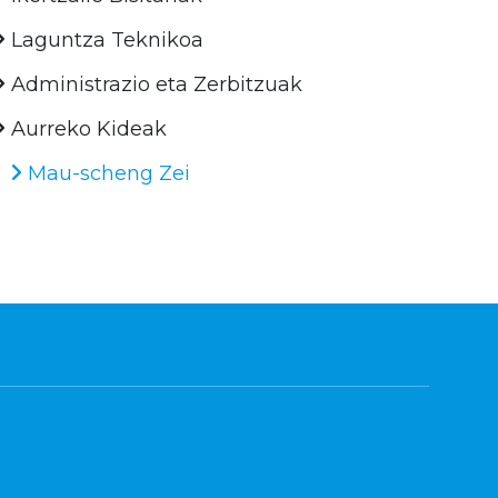
Laguntza Teknikoa
Administrazio eta Zerbitzuak
Aurreko Kideak
Mau-scheng Zei