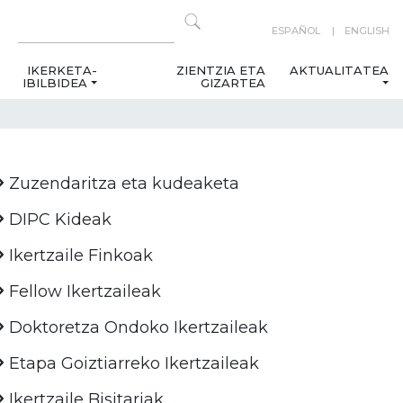
ESPAÑOL
ENGLISH
IKERKETA-
ZIENTZIA ETA
AKTUALITATEA
IBILBIDEA
GIZARTEA
Zuzendaritza eta kudeaketa
DIPC Kideak
Ikertzaile Finkoak
Fellow Ikertzaileak
Doktoretza Ondoko Ikertzaileak
Etapa Goiztiarreko Ikertzaileak
Ikertzaile Bisitariak