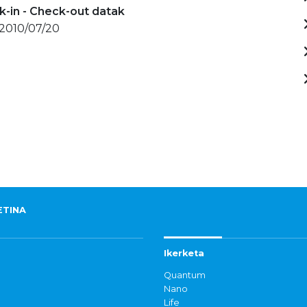
-in - Check-out datak
 2010/07/20
ETINA
Ikerketa
Quantum
Nano
Life