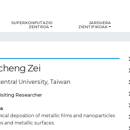
SUPERKONPUTAZIO
JARDUERA
ZENTROA
ZIENTIFIKOAK
cheng Zei
entral University, Taiwan
isiting Researcher
ia
cal deposition of metallic films and nanoparticles
es and metallic surfaces.