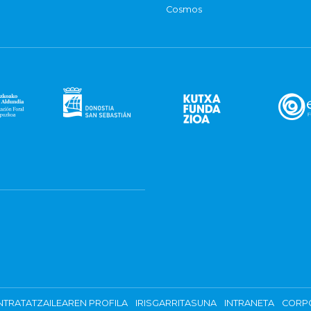
Cosmos
TRATATZAILEAREN PROFILA
IRISGARRITASUNA
INTRANETA
CORP