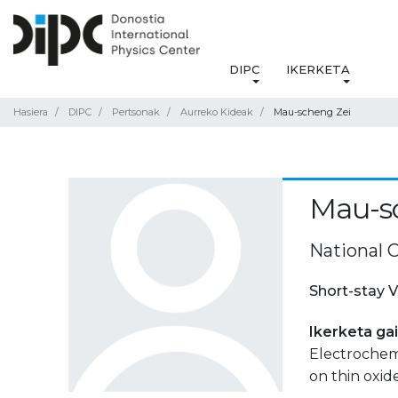
DIPC
IKERKETA
Hasiera
DIPC
Pertsonak
Aurreko Kideak
Mau-scheng Zei
Mau-s
National C
Short-stay V
Ikerketa ga
Electrochemi
on thin oxid