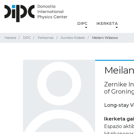
DIPC
IKERKETA
Hasiera
DIPC
Pertsonak
Aurreko Kideak
Meilani Wibowo
Meila
Zernike In
of Gronin
Long-stay V
Ikerketa ga
Espazio akt
kitzikapenar