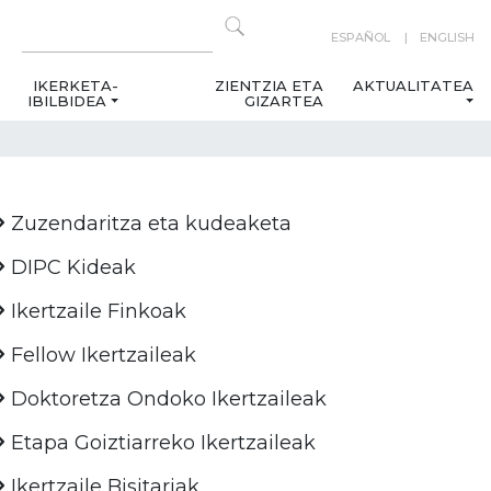
ESPAÑOL
ENGLISH
IKERKETA-
ZIENTZIA ETA
AKTUALITATEA
IBILBIDEA
GIZARTEA
Zuzendaritza eta kudeaketa
DIPC Kideak
Ikertzaile Finkoak
Fellow Ikertzaileak
Doktoretza Ondoko Ikertzaileak
Etapa Goiztiarreko Ikertzaileak
Ikertzaile Bisitariak