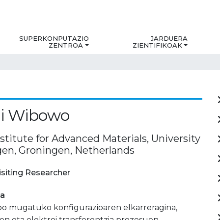
SUPERKONPUTAZIO
JARDUERA
ZENTROA
ZIENTIFIKOAK
ni Wibowo
stitute for Advanced Materials, University
gen, Groningen, Netherlands
isiting Researcher
ia
ibo mugatuko konfigurazioaren elkarreragina,
en eta elektroi transferentzia prozesuen