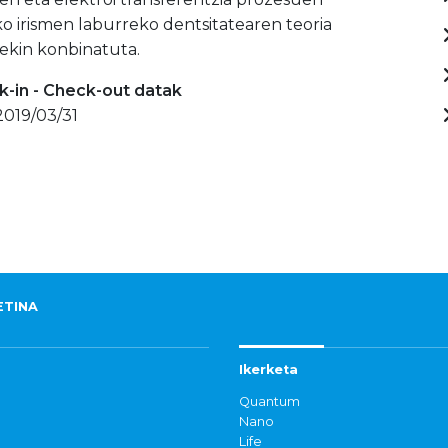
o irismen laburreko dentsitatearen teoria
ekin konbinatuta.
-in - Check-out datak
 2019/03/31
ETINA
Ikerketa
Quantum
Nano
Life