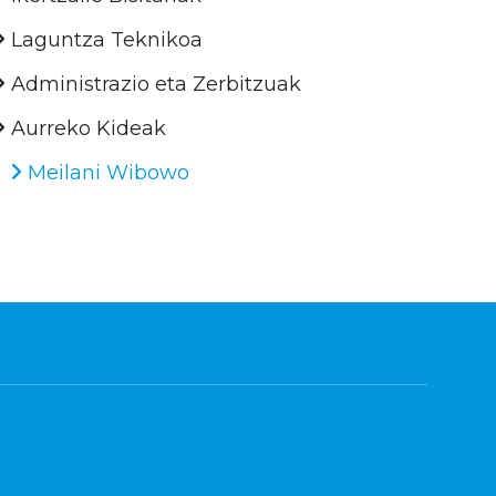
Laguntza Teknikoa
Administrazio eta Zerbitzuak
Aurreko Kideak
Meilani Wibowo