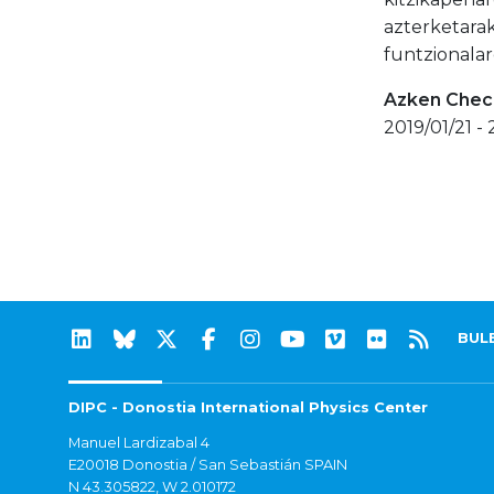
azterketarak
funtzionalar
Azken Check
2019/01/21 -
BUL
DIPC - Donostia International Physics Center
Manuel Lardizabal 4
E20018 Donostia / San Sebastián SPAIN
N 43.305822, W 2.010172