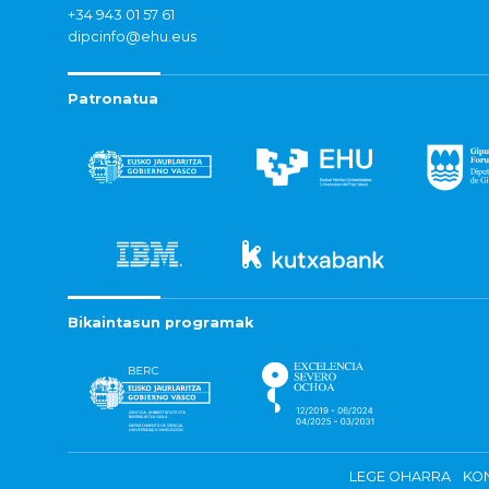
+34 943 01 57 61
dipcinfo@ehu.eus
Patronatua
Bikaintasun programak
LEGE OHARRA
KON