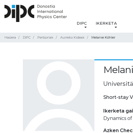
DIPC
IKERKETA
Hasiera
DIPC
Pertsonak
Aurreko Kideak
Melanie Köhler
Melani
Universit
Short-stay V
Ikerketa ga
Dynamics of 
Azken Check