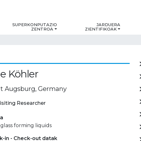
SUPERKONPUTAZIO
JARDUERA
ZENTROA
ZIENTIFIKOAK
e Köhler
ät Augsburg, Germany
isiting Researcher
ia
glass forming liquids
-in - Check-out datak