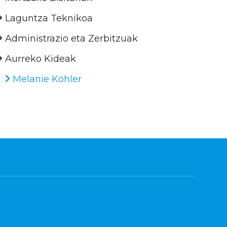
Laguntza Teknikoa
Administrazio eta Zerbitzuak
Aurreko Kideak
Melanie Köhler