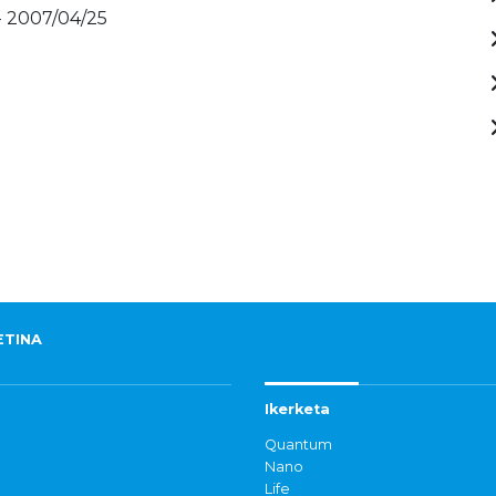
- 2007/04/25
ETINA
Ikerketa
Quantum
Nano
Life