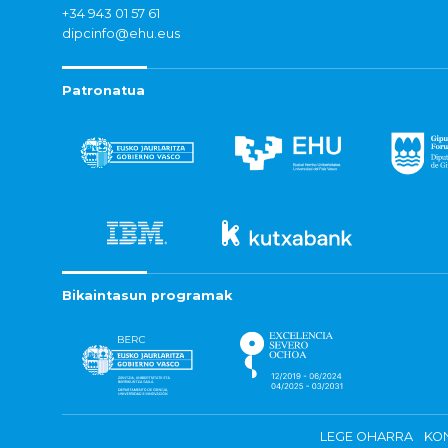
+34 943 01 57 61
dipcinfo@ehu.eus
Patronatua
Bikaintasun programak
LEGE OHARRA
KON