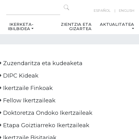
ESPAÑOL
ENGLISH
IKERKETA-
ZIENTZIA ETA
AKTUALITATEA
IBILBIDEA
GIZARTEA
Zuzendaritza eta kudeaketa
DIPC Kideak
Ikertzaile Finkoak
Fellow Ikertzaileak
Doktoretza Ondoko Ikertzaileak
Etapa Goiztiarreko Ikertzaileak
Ikertzaile Bisitariak