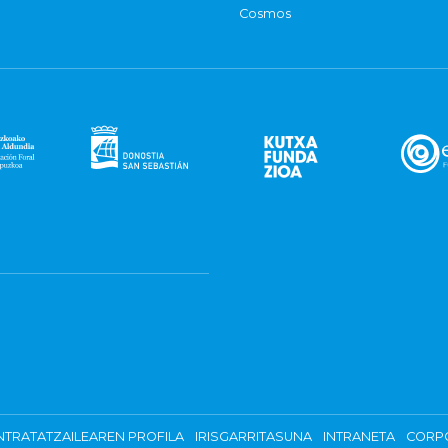
Cosmos
TRATATZAILEAREN PROFILA
IRISGARRITASUNA
INTRANETA
CORP