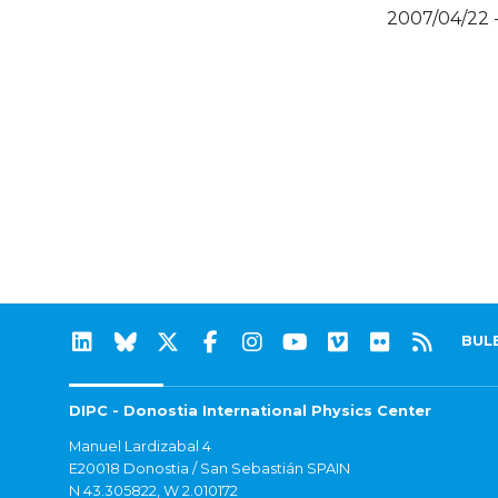
2007/04/22 
BUL
DIPC - Donostia International Physics Center
Manuel Lardizabal 4
E20018 Donostia / San Sebastián SPAIN
N 43.305822, W 2.010172