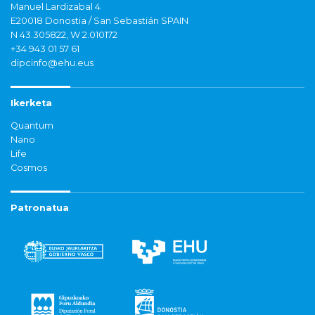
Manuel Lardizabal 4
E20018 Donostia / San Sebastián SPAIN
N 43.305822, W 2.010172
+34 943 01 57 61
dipcinfo@ehu.eus
Ikerketa
Quantum
Nano
Life
Cosmos
Patronatua