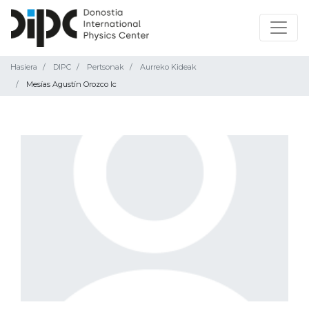
Hasiera
DIPC
Pertsonak
Aurreko Kideak
Mesías Agustín Orozco Ic