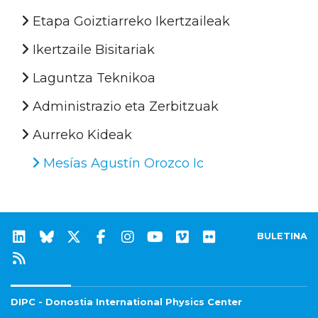
Etapa Goiztiarreko Ikertzaileak
Ikertzaile Bisitariak
Laguntza Teknikoa
Administrazio eta Zerbitzuak
Aurreko Kideak
Mesías Agustín Orozco Ic
BULETINA
DIPC - Donostia International Physics Center