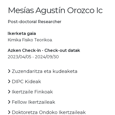
Mesías Agustín Orozco Ic
Post-doctoral Researcher
Ikerketa gaia
Kimika Fisiko Teorikoa.
Azken Check-in - Check-out datak
2023/04/05 - 2024/09/30
Zuzendaritza eta kudeaketa
DIPC Kideak
Ikertzaile Finkoak
Fellow Ikertzaileak
Doktoretza Ondoko Ikertzaileak