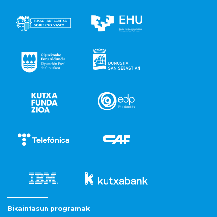
Bikaintasun programak