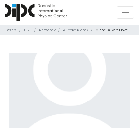
Hasiera
DIPC
Pertsonak
Aurreko Kideak
Michel A. Van Hove