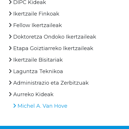
DIPC Kideak
Ikertzaile Finkoak
Fellow Ikertzaileak
Doktoretza Ondoko Ikertzaileak
Etapa Goiztiarreko Ikertzaileak
Ikertzaile Bisitariak
Laguntza Teknikoa
Administrazio eta Zerbitzuak
Aurreko Kideak
Michel A. Van Hove