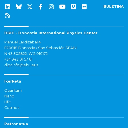
BULETINA
DIPC - Donostia International Physics Center
Manuel Lardizabal 4
E20018 Donostia / San Sebastián SPAIN
N 43.305822, W 2.010172
+34 943 01 57 61
dipcinfo@ehu.eus
Ikerketa
Quantum
Nano
Life
Cosmos
Patronatua