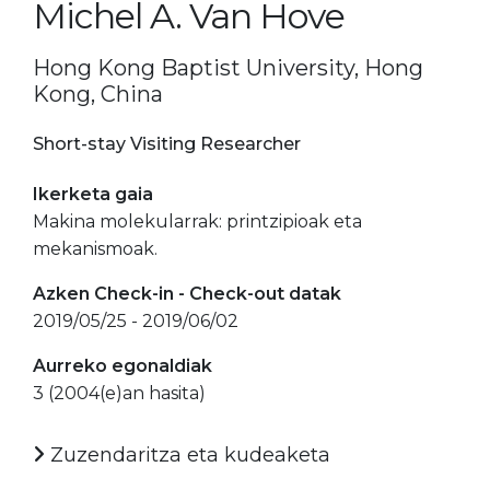
Michel A. Van Hove
Hong Kong Baptist University, Hong
Kong, China
Short-stay Visiting Researcher
Ikerketa gaia
Makina molekularrak: printzipioak eta
mekanismoak.
Azken Check-in - Check-out datak
2019/05/25 - 2019/06/02
Aurreko egonaldiak
3 (2004(e)an hasita)
Zuzendaritza eta kudeaketa