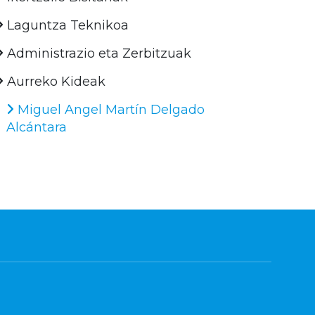
Laguntza Teknikoa
Administrazio eta Zerbitzuak
Aurreko Kideak
Miguel Angel Martín Delgado
Alcántara