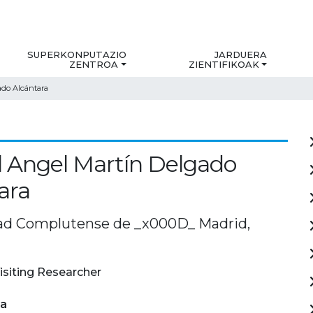
SUPERKONPUTAZIO
JARDUERA
ZENTROA
ZIENTIFIKOAK
ado Alcántara
 Angel Martín Delgado
ara
ad Complutense de _x000D_ Madrid,
isiting Researcher
ia