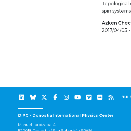
Topological 
spin systems
Azken Check
2017/04/05 -
BUL
DIPC - Donostia International Physics Center
Manuel Lardizabal 4
E20018 Donostia / San Sebastián SPAIN