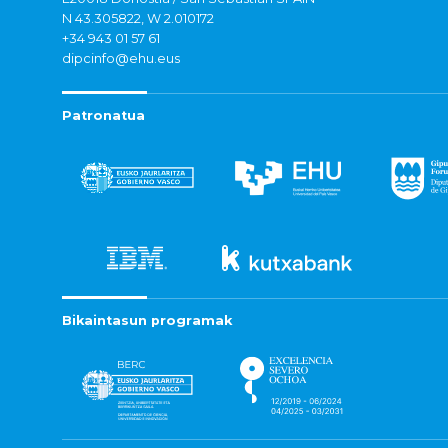
N 43.305822, W 2.010172
+34 943 01 57 61
dipcinfo@ehu.eus
Patronatua
Bikaintasun programak