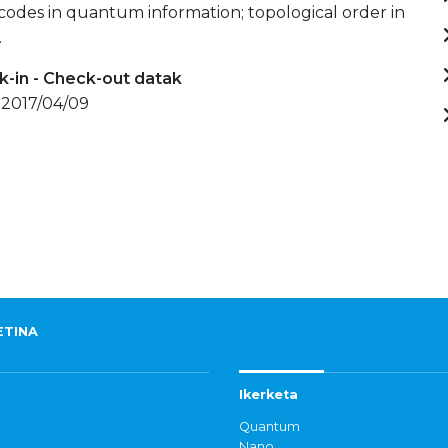
codes in quantum information; topological order in
.
-in - Check-out datak
 2017/04/09
ETINA
Ikerketa
Quantum
Nano