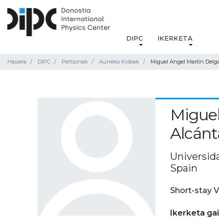
DIPC
IKERKETA
Hasiera
DIPC
Pertsonak
Aurreko Kideak
Miguel Angel Martín Delg
Miguel
Alcánt
Universid
Spain
Short-stay V
Ikerketa ga