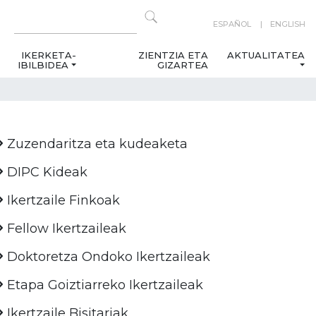
ESPAÑOL
ENGLISH
IKERKETA-
ZIENTZIA ETA
AKTUALITATEA
IBILBIDEA
GIZARTEA
Zuzendaritza eta kudeaketa
DIPC Kideak
Ikertzaile Finkoak
Fellow Ikertzaileak
Doktoretza Ondoko Ikertzaileak
Etapa Goiztiarreko Ikertzaileak
Ikertzaile Bisitariak