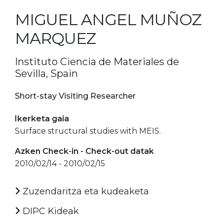
MIGUEL ANGEL MUÑOZ
MARQUEZ
Instituto Ciencia de Materiales de
Sevilla, Spain
Short-stay Visiting Researcher
Ikerketa gaia
Surface structural studies with MEIS.
Azken Check-in - Check-out datak
2010/02/14 - 2010/02/15
Zuzendaritza eta kudeaketa
DIPC Kideak