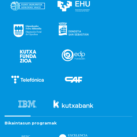
Bikaintasun programak