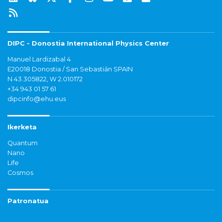
DIPC - Donostia International Physics Center
Manuel Lardizabal 4
E20018 Donostia / San Sebastián SPAIN
N 43.305822, W 2.010172
+34 943 01 57 61
dipcinfo@ehu.eus
Ikerketa
Quantum
Nano
Life
Cosmos
Patronatua