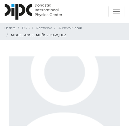
Hasiera
DIPC
Pertsonak
Aurreko Kideak
MIGUEL ANGEL MUÑOZ MARQUEZ