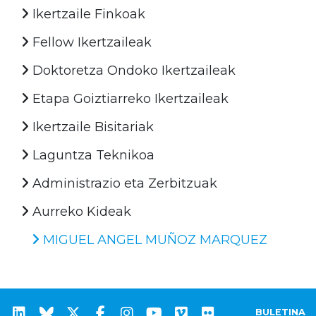
Ikertzaile Finkoak
Fellow Ikertzaileak
Doktoretza Ondoko Ikertzaileak
Etapa Goiztiarreko Ikertzaileak
Ikertzaile Bisitariak
Laguntza Teknikoa
Administrazio eta Zerbitzuak
Aurreko Kideak
MIGUEL ANGEL MUÑOZ MARQUEZ
BULETINA