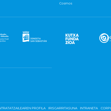
Cosmos
TRATATZAILEAREN PROFILA
IRISGARRITASUNA
INTRANETA
CORP