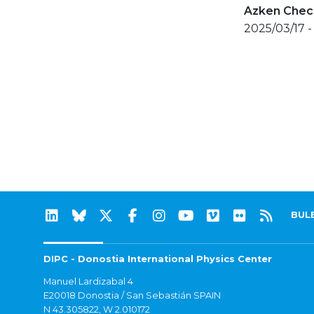
Azken Check
2025/03/17 -
BUL
DIPC - Donostia International Physics Center
Manuel Lardizabal 4
E20018 Donostia / San Sebastián SPAIN
N 43.305822, W 2.010172