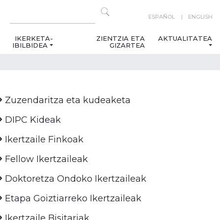
ESPAÑOL
ENGLISH
IKERKETA-
ZIENTZIA ETA
AKTUALITATEA
IBILBIDEA
GIZARTEA
Zuzendaritza eta kudeaketa
DIPC Kideak
Ikertzaile Finkoak
Fellow Ikertzaileak
Doktoretza Ondoko Ikertzaileak
Etapa Goiztiarreko Ikertzaileak
Ikertzaile Bisitariak