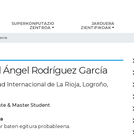
SUPERKONPUTAZIO
JARDUERA
ZENTROA
ZIENTIFIKOAK
arcía
 Ángel Rodríguez García
d Internacional de La Rioja, Logroño,
te & Master Student
ia
ar baten egitura probableena.