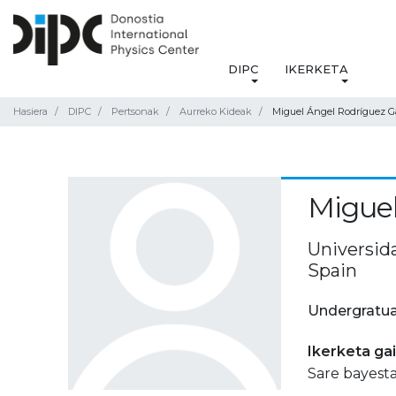
DIPC
IKERKETA
Hasiera
DIPC
Pertsonak
Aurreko Kideak
Miguel Ángel Rodríguez G
Miguel
Universida
Spain
Undergratua
Ikerketa ga
Sare bayest