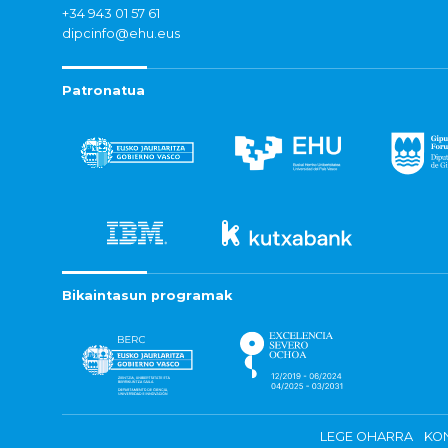
+34 943 01 57 61
dipcinfo@ehu.eus
Patronatua
Bikaintasun programak
LEGE OHARRA
KON