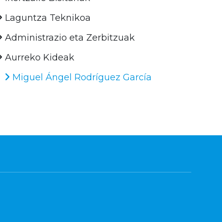
Laguntza Teknikoa
Administrazio eta Zerbitzuak
Aurreko Kideak
Miguel Ángel Rodríguez García