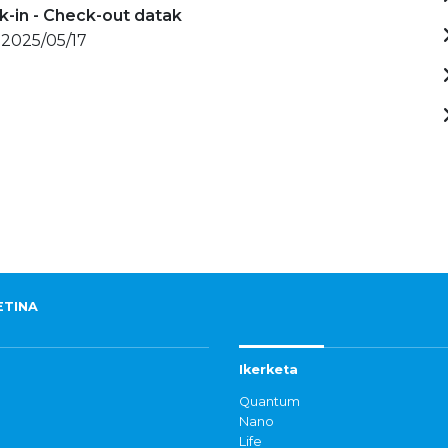
-in - Check-out datak
 2025/05/17
ETINA
Ikerketa
Quantum
Nano
Life