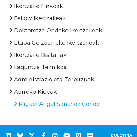
Ikertzaile Finkoak
Fellow Ikertzaileak
Doktoretza Ondoko Ikertzaileak
Etapa Goiztiarreko Ikertzaileak
Ikertzaile Bisitariak
Laguntza Teknikoa
Administrazio eta Zerbitzuak
Aurreko Kideak
Miguel Angel Sánchez Conde
BULETINA