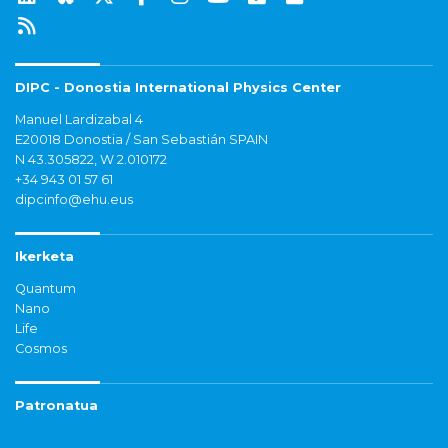
DIPC - Donostia International Physics Center
Manuel Lardizabal 4
E20018 Donostia / San Sebastián SPAIN
N 43.305822, W 2.010172
+34 943 01 57 61
dipcinfo@ehu.eus
Ikerketa
Quantum
Nano
Life
Cosmos
Patronatua