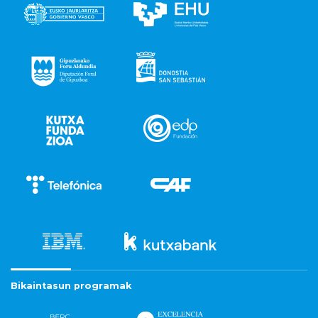
Bikaintasun programak