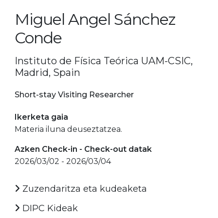
Miguel Angel Sánchez
Conde
Instituto de Física Teórica UAM-CSIC,
Madrid, Spain
Short-stay Visiting Researcher
Ikerketa gaia
Materia iluna deuseztatzea.
Azken Check-in - Check-out datak
2026/03/02 - 2026/03/04
Zuzendaritza eta kudeaketa
DIPC Kideak