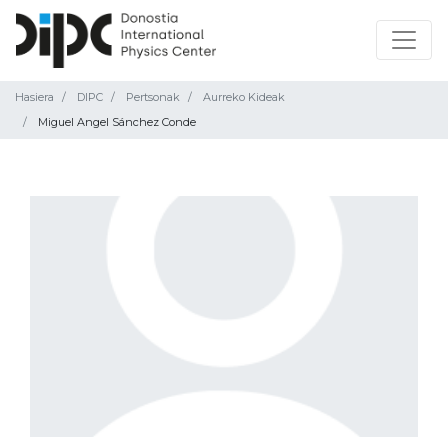
Hasiera
DIPC
Pertsonak
Aurreko Kideak
Miguel Angel Sánchez Conde