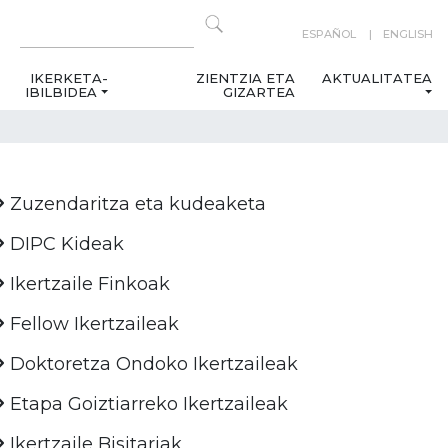
ESPAÑOL
ENGLISH
IKERKETA-
ZIENTZIA ETA
AKTUALITATEA
IBILBIDEA
GIZARTEA
Zuzendaritza eta kudeaketa
DIPC Kideak
Ikertzaile Finkoak
Fellow Ikertzaileak
Doktoretza Ondoko Ikertzaileak
Etapa Goiztiarreko Ikertzaileak
Ikertzaile Bisitariak