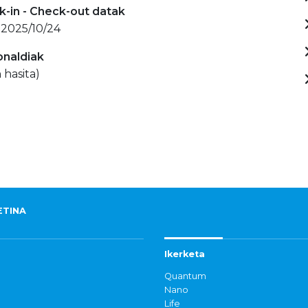
-in - Check-out datak
 2025/10/24
onaldiak
 hasita)
ETINA
Ikerketa
Quantum
Nano
Life