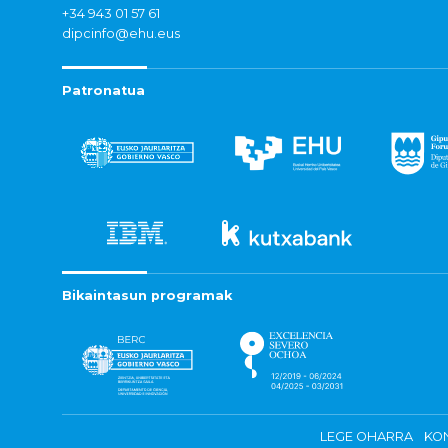
+34 943 01 57 61
dipcinfo@ehu.eus
Patronatua
Bikaintasun programak
LEGE OHARRA
KON