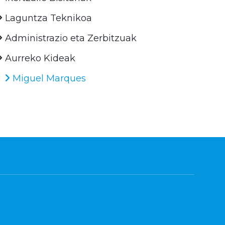
Laguntza Teknikoa
Administrazio eta Zerbitzuak
Aurreko Kideak
Miguel Marques