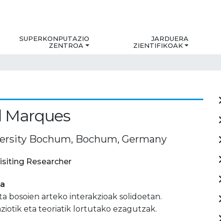
SUPERKONPUTAZIO
JARDUERA
ZENTROA
ZIENTIFIKOAK
l Marques
versity Bochum, Bochum, Germany
isiting Researcher
ia
ta bosoien arteko interakzioak solidoetan.
iotik eta teoriatik lortutako ezagutzak.