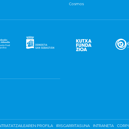
Cosmos
TRATATZAILEAREN PROFILA
IRISGARRITASUNA
INTRANETA
CORP