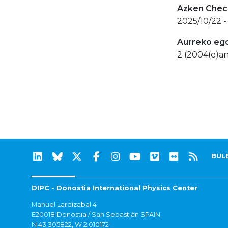
Azken Check
2025/10/22 -
Aurreko eg
2 (2004(e)an
BUL
DIPC - Donostia International Physics Center
Manuel Lardizabal 4
E20018 Donostia / San Sebastián SPAIN
N 43.305822, W 2.010172