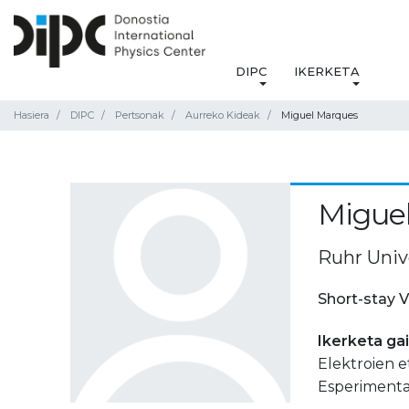
DIPC
IKERKETA
Hasiera
DIPC
Pertsonak
Aurreko Kideak
Miguel Marques
Migue
Ruhr Uni
Short-stay V
Ikerketa ga
Elektroien e
Esperimentaz