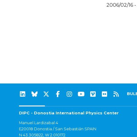
2006/02/16 -
BUL
DIPC - Donostia International Physics Center
Manuel Lardizabal 4
E20018 Donostia / San Sebastián SPAIN
N 43.305822, W 2.010172