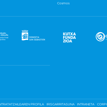
Cosmos
TRATATZAILEAREN PROFILA
IRISGARRITASUNA
INTRANETA
CORP