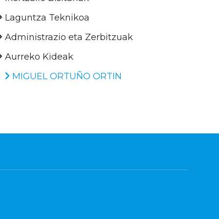
Laguntza Teknikoa
Administrazio eta Zerbitzuak
Aurreko Kideak
MIGUEL ORTUÑO ORTIN