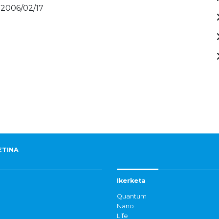
 2006/02/17
ETINA
Ikerketa
Quantum
Nano
Life