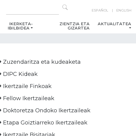
ESPAÑOL
ENGLISH
IKERKETA-
ZIENTZIA ETA
AKTUALITATEA
IBILBIDEA
GIZARTEA
Zuzendaritza eta kudeaketa
DIPC Kideak
Ikertzaile Finkoak
Fellow Ikertzaileak
Doktoretza Ondoko Ikertzaileak
Etapa Goiztiarreko Ikertzaileak
Ikertzaile Bisitariak