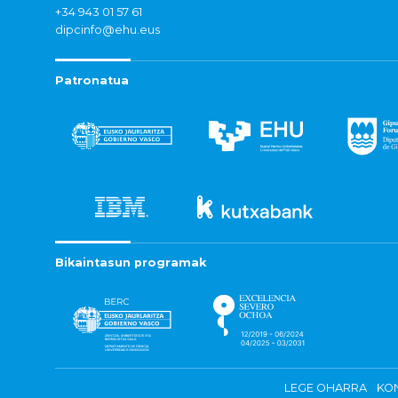
+34 943 01 57 61
dipcinfo@ehu.eus
Patronatua
Bikaintasun programak
LEGE OHARRA
KON