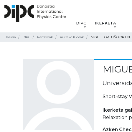
DIPC
IKERKETA
Hasiera
DIPC
Pertsonak
Aurreko Kideak
MIGUEL ORTUÑO ORTIN
MIGU
Universid
Short-stay V
Ikerketa ga
Relaxation 
Azken Check