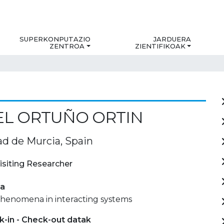
SUPERKONPUTAZIO
JARDUERA
ZENTROA
ZIENTIFIKOAK
EL ORTUÑO ORTIN
ad de Murcia, Spain
isiting Researcher
ia
phenomena in interacting systems
-in - Check-out datak