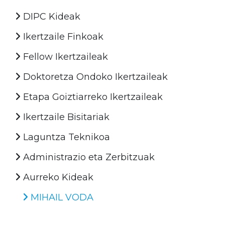
DIPC Kideak
Ikertzaile Finkoak
Fellow Ikertzaileak
Doktoretza Ondoko Ikertzaileak
Etapa Goiztiarreko Ikertzaileak
Ikertzaile Bisitariak
Laguntza Teknikoa
Administrazio eta Zerbitzuak
Aurreko Kideak
MIHAIL VODA