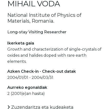
MIHAIL VODA
National Institute of Physics of
Materials, Romania.
Long-stay Visiting Researcher
Ikerketa gaia
Growth and characterization of single-crystals of
oxides and halides doped with rare earth
elements.
Azken Check-in - Check-out datak
2004/01/01 - 2004/03/31
Aurreko egonaldiak
2 (2001(e)an hasita)
Zuzendaritza eta kudeaketa