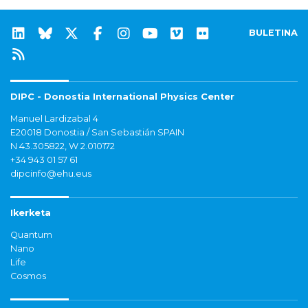
BULETINA
DIPC - Donostia International Physics Center
Manuel Lardizabal 4
E20018 Donostia / San Sebastián SPAIN
N 43.305822, W 2.010172
+34 943 01 57 61
dipcinfo@ehu.eus
Ikerketa
Quantum
Nano
Life
Cosmos