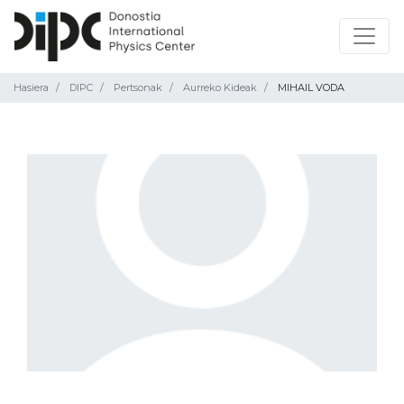
Hasiera
DIPC
Pertsonak
Aurreko Kideak
MIHAIL VODA