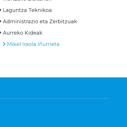
Laguntza Teknikoa
Administrazio eta Zerbitzuak
Aurreko Kideak
Mikel Iraola Iñurrieta