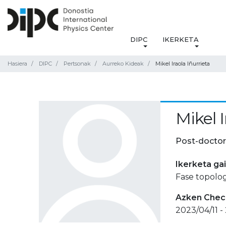
DIPC
IKERKETA
Hasiera
DIPC
Pertsonak
Aurreko Kideak
Mikel Iraola Iñurrieta
Mikel I
Post-doctor
Ikerketa ga
Fase topolog
Azken Check
2023/04/11 -