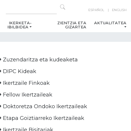
ESPAÑOL
ENGLISH
IKERKETA-
ZIENTZIA ETA
AKTUALITATEA
IBILBIDEA
GIZARTEA
Zuzendaritza eta kudeaketa
DIPC Kideak
Ikertzaile Finkoak
Fellow Ikertzaileak
Doktoretza Ondoko Ikertzaileak
Etapa Goiztiarreko Ikertzaileak
Ikertzaile Bisitariak