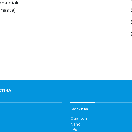
onaldiak
 hasita)
ETINA
Ikerketa
Quantum
Nano
Life