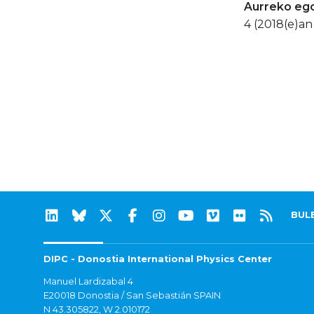
Aurreko eg
4 (2018(e)an
BUL
DIPC - Donostia International Physics Center
Manuel Lardizabal 4
E20018 Donostia / San Sebastián SPAIN
N 43.305822, W 2.010172