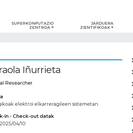
SUPERKONPUTAZIO
JARDUERA
ZENTROA
ZIENTIFIKOAK
raola Iñurrieta
al Researcher
ia
ikoak elektroi elkarreragileen sistemetan.
-in - Check-out datak
 2025/04/10