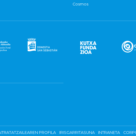
Cosmos
TRATATZAILEAREN PROFILA
IRISGARRITASUNA
INTRANETA
CORP