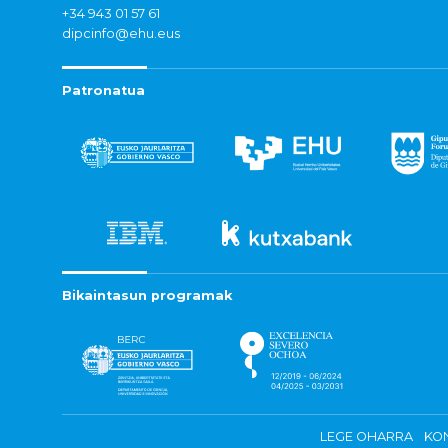
+34 943 01 57 61
dipcinfo@ehu.eus
Patronatua
Bikaintasun programak
LEGE OHARRA
KON