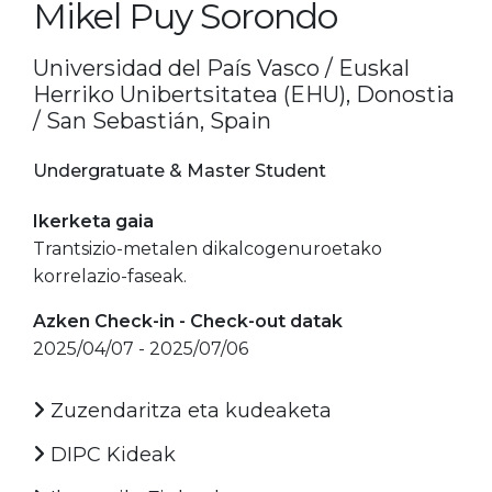
Mikel Puy Sorondo
Universidad del País Vasco / Euskal
Herriko Unibertsitatea (EHU), Donostia
/ San Sebastián, Spain
Undergratuate & Master Student
Ikerketa gaia
Trantsizio-metalen dikalcogenuroetako
korrelazio-faseak.
Azken Check-in - Check-out datak
2025/04/07 - 2025/07/06
Zuzendaritza eta kudeaketa
DIPC Kideak