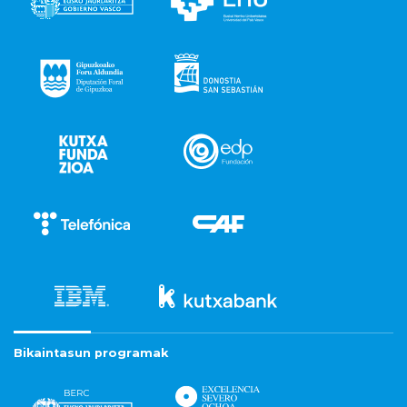
Bikaintasun programak