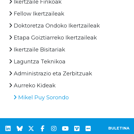
Ikertzaile Finkoak
Fellow Ikertzaileak
Doktoretza Ondoko Ikertzaileak
Etapa Goiztiarreko Ikertzaileak
Ikertzaile Bisitariak
Laguntza Teknikoa
Administrazio eta Zerbitzuak
Aurreko Kideak
Mikel Puy Sorondo
BULETINA