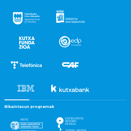
Bikaintasun programak