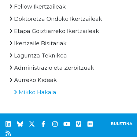
Fellow Ikertzaileak
Doktoretza Ondoko Ikertzaileak
Etapa Goiztiarreko Ikertzaileak
Ikertzaile Bisitariak
Laguntza Teknikoa
Administrazio eta Zerbitzuak
Aurreko Kideak
Mikko Hakala
BULETINA