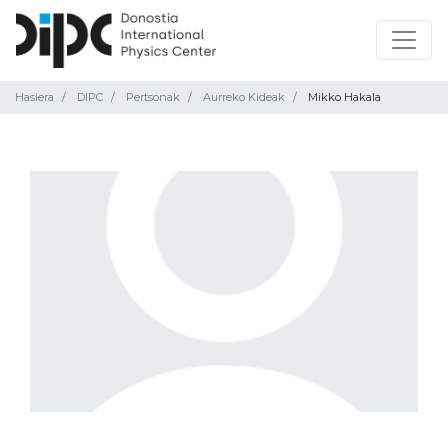
Hasiera
DIPC
Pertsonak
Aurreko Kideak
Mikko Hakala