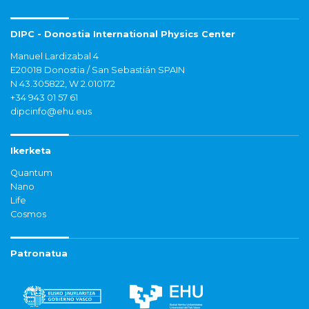
DIPC - Donostia International Physics Center
Manuel Lardizabal 4
E20018 Donostia / San Sebastián SPAIN
N 43.305822, W 2.010172
+34 943 01 57 61
dipcinfo@ehu.eus
Ikerketa
Quantum
Nano
Life
Cosmos
Patronatua