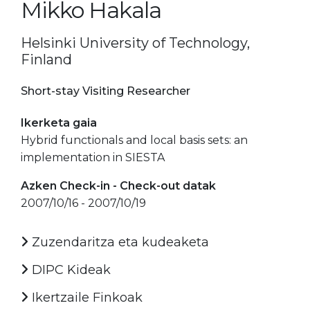
Mikko Hakala
Helsinki University of Technology,
Finland
Short-stay Visiting Researcher
Ikerketa gaia
Hybrid functionals and local basis sets: an
implementation in SIESTA
Azken Check-in - Check-out datak
2007/10/16 - 2007/10/19
Zuzendaritza eta kudeaketa
DIPC Kideak
Ikertzaile Finkoak