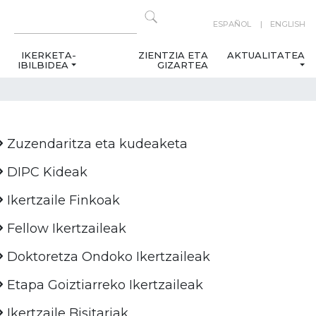
ESPAÑOL
ENGLISH
IKERKETA-
ZIENTZIA ETA
AKTUALITATEA
IBILBIDEA
GIZARTEA
Zuzendaritza eta kudeaketa
DIPC Kideak
Ikertzaile Finkoak
Fellow Ikertzaileak
Doktoretza Ondoko Ikertzaileak
Etapa Goiztiarreko Ikertzaileak
Ikertzaile Bisitariak