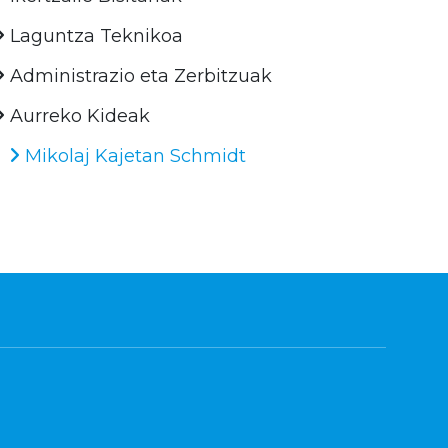
Laguntza Teknikoa
Administrazio eta Zerbitzuak
Aurreko Kideak
Mikolaj Kajetan Schmidt