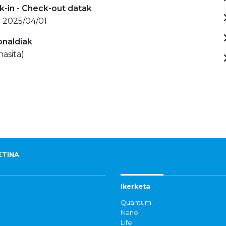
-in - Check-out datak
- 2025/04/01
onaldiak
hasita)
ETINA
Ikerketa
Quantum
Nano
Life