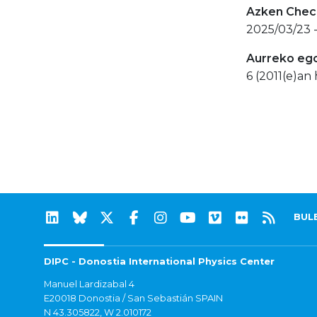
Azken Check
2025/03/23 
Aurreko eg
6 (2011(e)an 
BUL
DIPC - Donostia International Physics Center
Manuel Lardizabal 4
E20018 Donostia / San Sebastián SPAIN
N 43.305822, W 2.010172