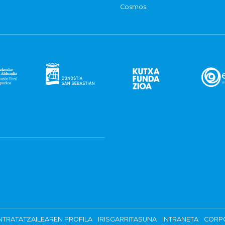
Cosmos
TRATATZAILEAREN PROFILA
IRISGARRITASUNA
INTRANETA
CORP