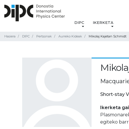
DIPC
IKERKETA
Hasiera
DIPC
Pertsonak
Aurreko Kideak
Mikolaj Kajetan Schmidt
Mikola
Macquarie 
Short-stay V
Ikerketa ga
Plasmonarek
egiteko bar