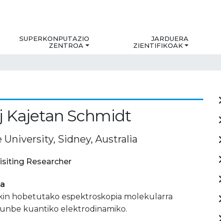
SUPERKONPUTAZIO
JARDUERA
ZENTROA
ZIENTIFIKOAK
j Kajetan Schmidt
University, Sidney, Australia
isiting Researcher
ia
in hobetutako espektroskopia molekularra
runbe kuantiko elektrodinamiko.