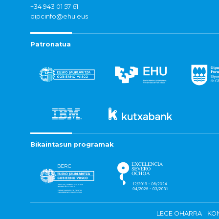
+34 943 01 57 61
dipcinfo@ehu.eus
Patronatua
Bikaintasun programak
LEGE OHARRA
KON