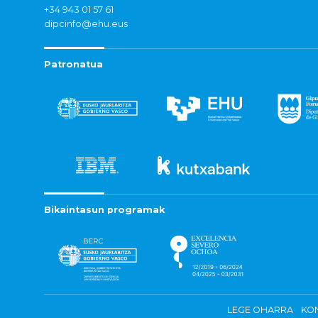
+34 943 01 57 61
dipcinfo@ehu.eus
Patronatua
Bikaintasun programak
LEGE OHARRA
KON