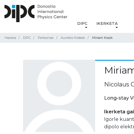
DIPC
IKERKETA
Hasiera
DIPC
Pertsonak
Aurreko Kideak
Miriam Kosik
Miriam
Nicolaus 
Long-stay V
Ikerketa ga
Igorle kuant
dipolo elekt