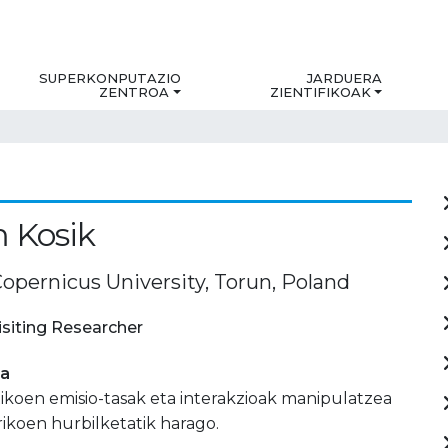
SUPERKONPUTAZIO
JARDUERA
ZENTROA
ZIENTIFIKOAK
 Kosik
Copernicus University, Torun, Poland
isiting Researcher
ia
ikoen emisio-tasak eta interakzioak manipulatzea
rikoen hurbilketatik harago.