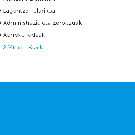
Laguntza Teknikoa
Administrazio eta Zerbitzuak
Aurreko Kideak
Miriam Kosik