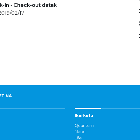
-in - Check-out datak
 2019/02/17
ETINA
Ikerketa
Quantum
Nano
Life