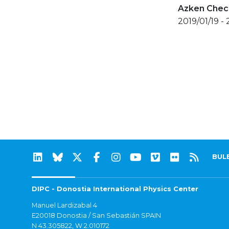
Azken Check
2019/01/19 -
BUL
DIPC - Donostia International Physics Center
Manuel Lardizabal 4
E20018 Donostia / San Sebastián SPAIN
N 43.305822, W 2.010172