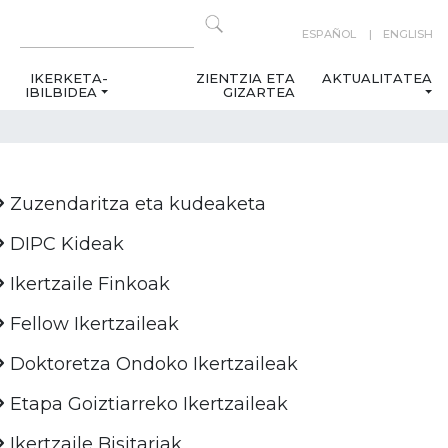
ESPAÑOL
ENGLISH
IKERKETA-
ZIENTZIA ETA
AKTUALITATEA
IBILBIDEA
GIZARTEA
Zuzendaritza eta kudeaketa
DIPC Kideak
Ikertzaile Finkoak
Fellow Ikertzaileak
Doktoretza Ondoko Ikertzaileak
Etapa Goiztiarreko Ikertzaileak
Ikertzaile Bisitariak