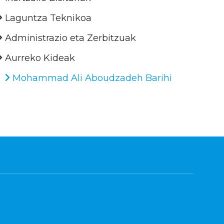
Laguntza Teknikoa
Administrazio eta Zerbitzuak
Aurreko Kideak
Mohammad Ali Aboudzadeh Barihi