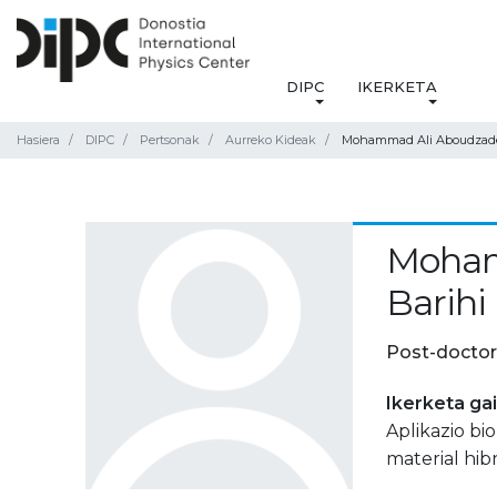
DIPC
IKERKETA
Hasiera
DIPC
Pertsonak
Aurreko Kideak
Mohammad Ali Aboudzade
Moham
Barihi
Post-doctor
Ikerketa ga
Aplikazio b
material hib