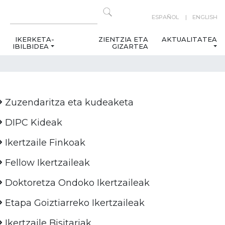
ESPAÑOL
ENGLISH
IKERKETA-
ZIENTZIA ETA
AKTUALITATEA
IBILBIDEA
GIZARTEA
Zuzendaritza eta kudeaketa
DIPC Kideak
Ikertzaile Finkoak
Fellow Ikertzaileak
Doktoretza Ondoko Ikertzaileak
Etapa Goiztiarreko Ikertzaileak
Ikertzaile Bisitariak