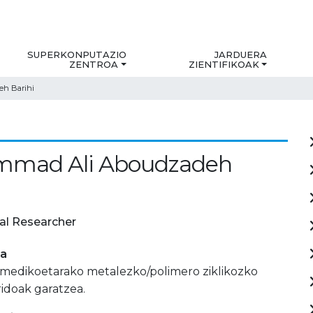
SUPERKONPUTAZIO
JARDUERA
ZENTROA
ZIENTIFIKOAK
h Barihi
mad Ali Aboudzadeh
al Researcher
ia
iomedikoetarako metalezko/polimero ziklikozko
ridoak garatzea.