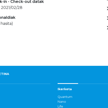
-in - Check-out datak
- 2021/02/28
onaldiak
 hasita)
ETINA
Ikerketa
Quantum
Nano
Life