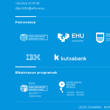
+34 943 01 57 61
dipcinfo@ehu.eus
Patronatua
Bikaintasun programak
LEGE OHARRA
KON