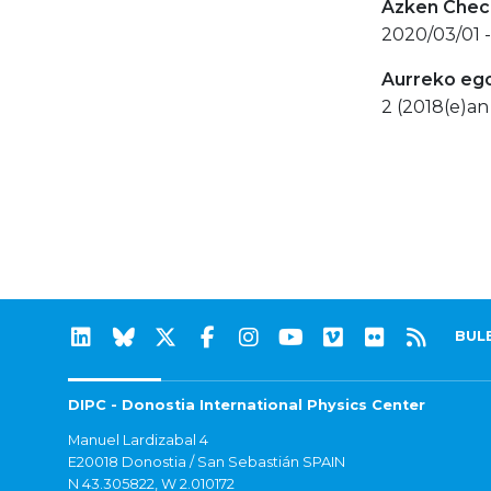
Azken Check
2020/03/01 
Aurreko eg
2 (2018(e)an
BUL
DIPC - Donostia International Physics Center
Manuel Lardizabal 4
E20018 Donostia / San Sebastián SPAIN
N 43.305822, W 2.010172