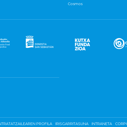
Cosmos
TRATATZAILEAREN PROFILA
IRISGARRITASUNA
INTRANETA
CORP