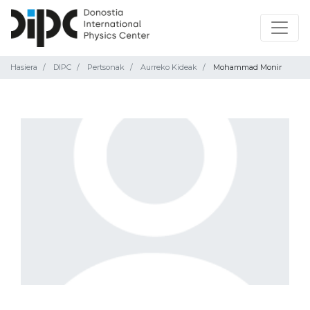
Hasiera
DIPC
Pertsonak
Aurreko Kideak
Mohammad Monir