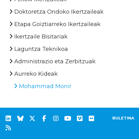
Doktoretza Ondoko Ikertzaileak
Etapa Goiztiarreko Ikertzaileak
Ikertzaile Bisitariak
Laguntza Teknikoa
Administrazio eta Zerbitzuak
Aurreko Kideak
Mohammad Monir
BULETINA