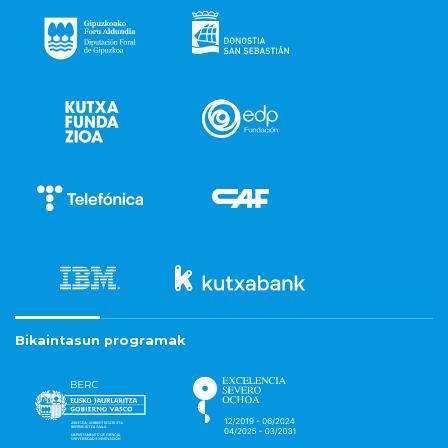
Bikaintasun programak