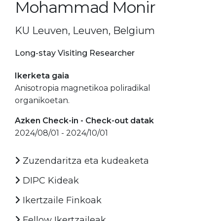
Mohammad Monir
KU Leuven, Leuven, Belgium
Long-stay Visiting Researcher
Ikerketa gaia
Anisotropia magnetikoa poliradikal
organikoetan.
Azken Check-in - Check-out datak
2024/08/01 - 2024/10/01
Zuzendaritza eta kudeaketa
DIPC Kideak
Ikertzaile Finkoak
Fellow Ikertzaileak