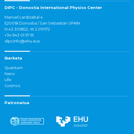
DIPC - Donostia International Physics Center
Manuel Lardizabal 4
E20018 Donostia / San Sebastián SPAIN
N 43.305822, W 2.010172
+34 943 01 57 61
dipcinfo@ehu.eus
Ikerketa
Quantum
Nano
Life
Cosmos
Patronatua