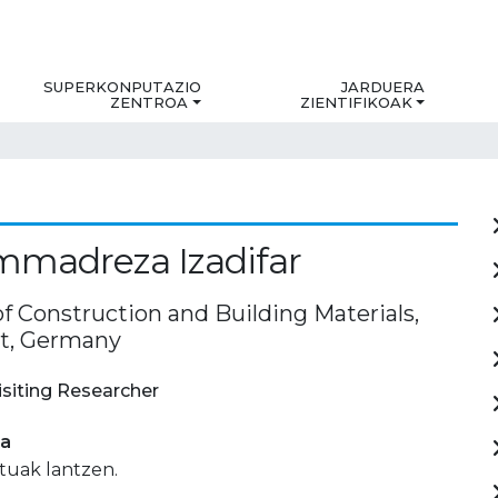
SUPERKONPUTAZIO
JARDUERA
ZENTROA
ZIENTIFIKOAK
madreza Izadifar
of Construction and Building Materials,
t, Germany
isiting Researcher
ia
uak lantzen.