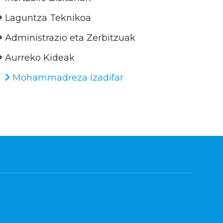
Laguntza Teknikoa
Administrazio eta Zerbitzuak
Aurreko Kideak
Mohammadreza Izadifar