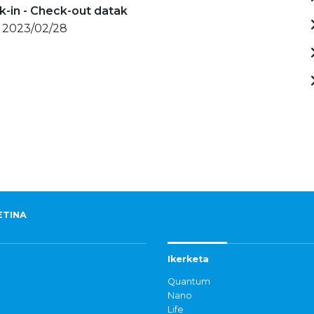
-in - Check-out datak
- 2023/02/28
ETINA
Ikerketa
Quantum
Nano
Life