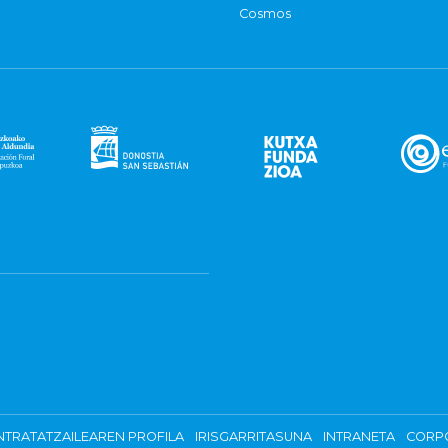
Cosmos
TRATATZAILEAREN PROFILA
IRISGARRITASUNA
INTRANETA
CORP