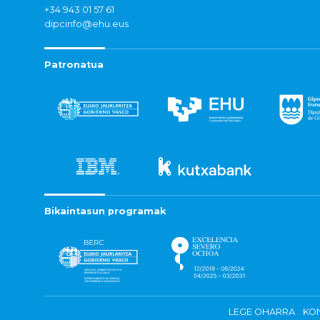
+34 943 01 57 61
dipcinfo@ehu.eus
Patronatua
Bikaintasun programak
LEGE OHARRA
KON