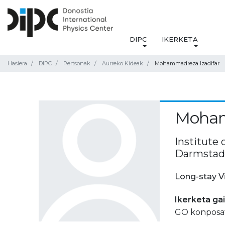
DIPC
IKERKETA
Hasiera
DIPC
Pertsonak
Aurreko Kideak
Mohammadreza Izadifar
Moham
Institute 
Darmstad
Long-stay V
Ikerketa ga
GO konposat