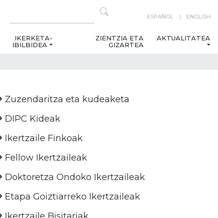
ESPAÑOL
ENGLISH
IKERKETA-
ZIENTZIA ETA
AKTUALITATEA
IBILBIDEA
GIZARTEA
Zuzendaritza eta kudeaketa
DIPC Kideak
Ikertzaile Finkoak
Fellow Ikertzaileak
Doktoretza Ondoko Ikertzaileak
Etapa Goiztiarreko Ikertzaileak
Ikertzaile Bisitariak