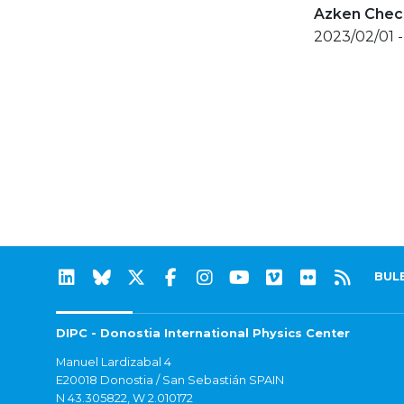
Azken Check
2023/02/01 
BUL
DIPC - Donostia International Physics Center
Manuel Lardizabal 4
E20018 Donostia / San Sebastián SPAIN
N 43.305822, W 2.010172