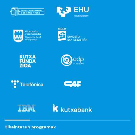
Bikaintasun programak