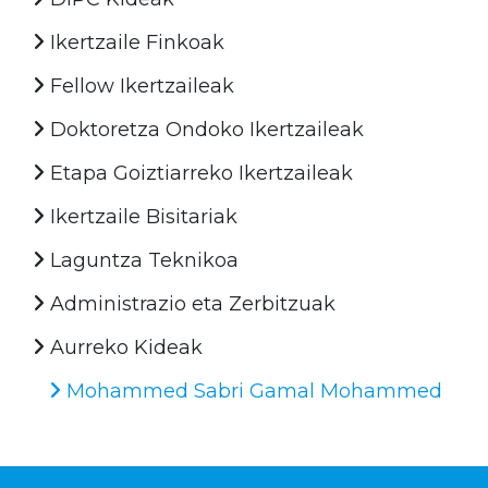
Ikertzaile Finkoak
Fellow Ikertzaileak
Doktoretza Ondoko Ikertzaileak
Etapa Goiztiarreko Ikertzaileak
Ikertzaile Bisitariak
Laguntza Teknikoa
Administrazio eta Zerbitzuak
Aurreko Kideak
Mohammed Sabri Gamal Mohammed