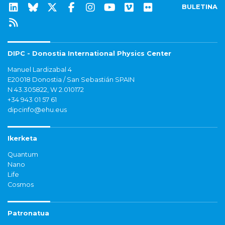
BULETINA
DIPC - Donostia International Physics Center
Manuel Lardizabal 4
E20018 Donostia / San Sebastián SPAIN
N 43.305822, W 2.010172
+34 943 01 57 61
dipcinfo@ehu.eus
Ikerketa
Quantum
Nano
Life
Cosmos
Patronatua