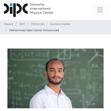
Hasiera
DIPC
Pertsonak
Aurreko Kideak
Mohammed Sabri Gamal Mohammed