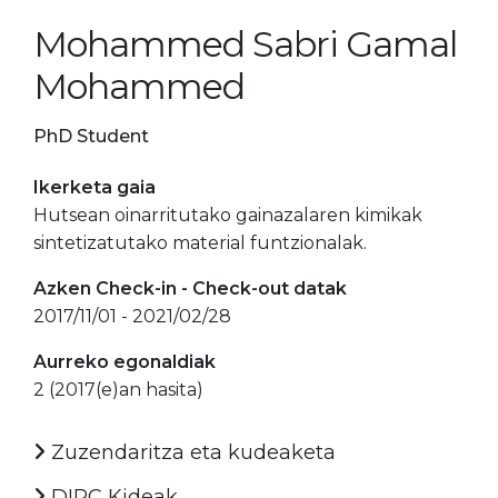
Mohammed Sabri Gamal
Mohammed
PhD Student
Ikerketa gaia
Hutsean oinarritutako gainazalaren kimikak
sintetizatutako material funtzionalak.
Azken Check-in - Check-out datak
2017/11/01 - 2021/02/28
Aurreko egonaldiak
2 (2017(e)an hasita)
Zuzendaritza eta kudeaketa
DIPC Kideak