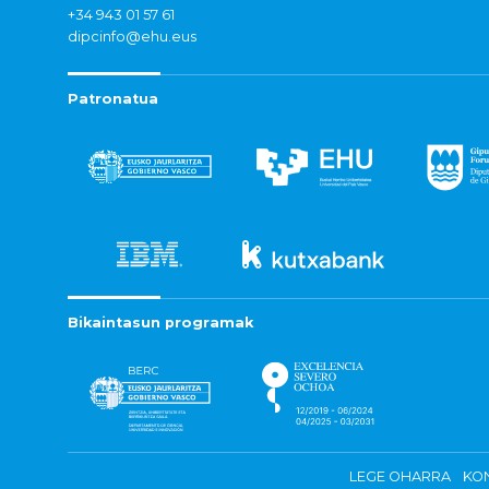
+34 943 01 57 61
dipcinfo@ehu.eus
Patronatua
Bikaintasun programak
LEGE OHARRA
KON