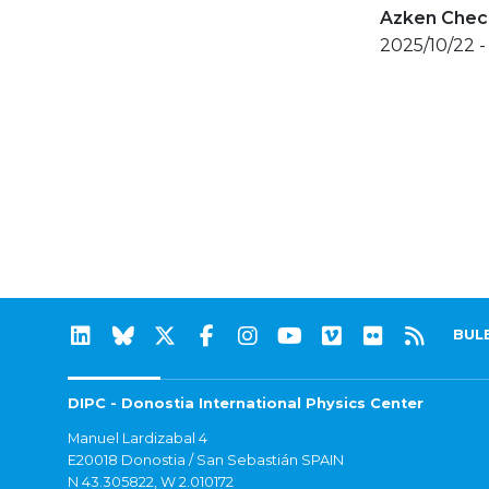
Azken Check
2025/10/22 -
BUL
DIPC - Donostia International Physics Center
Manuel Lardizabal 4
E20018 Donostia / San Sebastián SPAIN
N 43.305822, W 2.010172