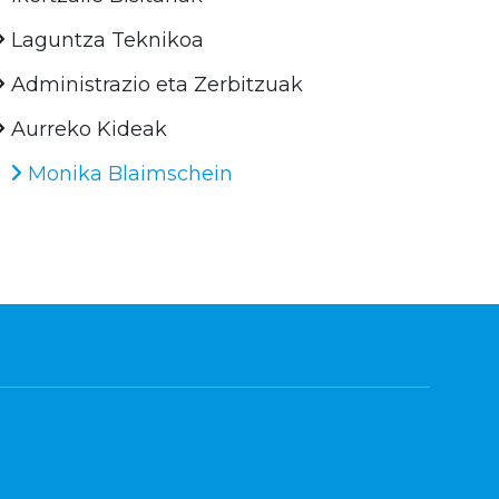
Laguntza Teknikoa
Administrazio eta Zerbitzuak
Aurreko Kideak
Monika Blaimschein