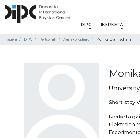
DIPC
IKERKETA
Hasiera
DIPC
Pertsonak
Aurreko Kideak
Monika Blaimschein
Monik
University
Short-stay V
Ikerketa ga
Elektroien e
Esperimentaz