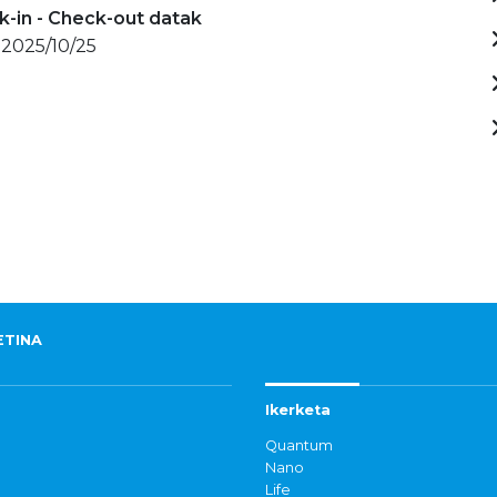
-in - Check-out datak
 2025/10/25
ETINA
Ikerketa
Quantum
Nano
Life