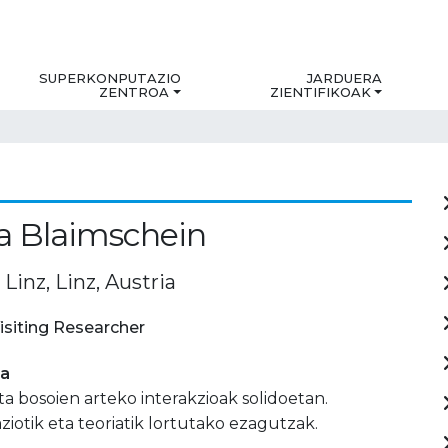
SUPERKONPUTAZIO
JARDUERA
ZENTROA
ZIENTIFIKOAK
a Blaimschein
 Linz, Linz, Austria
isiting Researcher
ia
ta bosoien arteko interakzioak solidoetan.
iotik eta teoriatik lortutako ezagutzak.