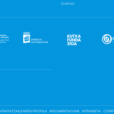
Cosmos
TRATATZAILEAREN PROFILA
IRISGARRITASUNA
INTRANETA
CORP