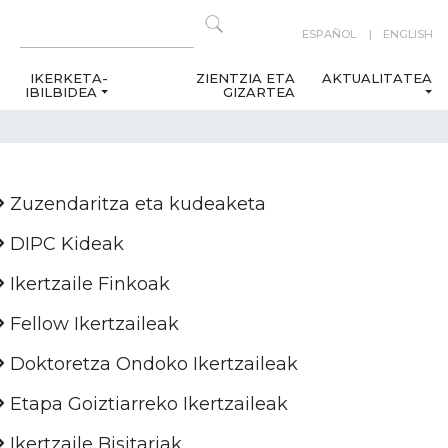
ESPAÑOL
ENGLISH
IKERKETA-
ZIENTZIA ETA
AKTUALITATEA
IBILBIDEA
GIZARTEA
Zuzendaritza eta kudeaketa
DIPC Kideak
Ikertzaile Finkoak
Fellow Ikertzaileak
Doktoretza Ondoko Ikertzaileak
Etapa Goiztiarreko Ikertzaileak
Ikertzaile Bisitariak