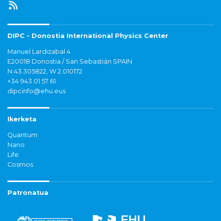
DIPC - Donostia International Physics Center
Manuel Lardizabal 4
E20018 Donostia / San Sebastián SPAIN
N 43.305822, W 2.010172
+34 943 01 57 61
dipcinfo@ehu.eus
Ikerketa
Quantum
Nano
Life
Cosmos
Patronatua