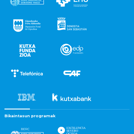
Bikaintasun programak