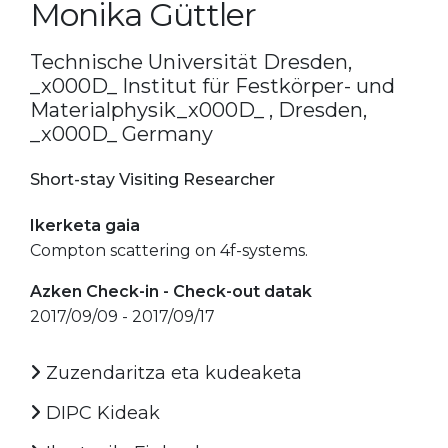
Monika Güttler
Technische Universität Dresden,
_x000D_ Institut für Festkörper- und
Materialphysik_x000D_ , Dresden,
_x000D_ Germany
Short-stay Visiting Researcher
Ikerketa gaia
Compton scattering on 4f-systems.
Azken Check-in - Check-out datak
2017/09/09 - 2017/09/17
Zuzendaritza eta kudeaketa
DIPC Kideak