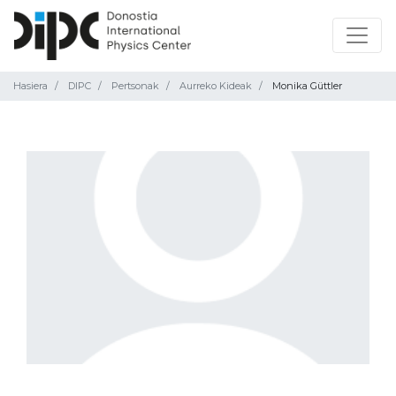
Hasiera
DIPC
Pertsonak
Aurreko Kideak
Monika Güttler