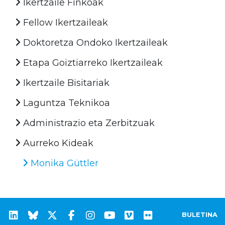
Ikertzaile Finkoak
Fellow Ikertzaileak
Doktoretza Ondoko Ikertzaileak
Etapa Goiztiarreko Ikertzaileak
Ikertzaile Bisitariak
Laguntza Teknikoa
Administrazio eta Zerbitzuak
Aurreko Kideak
Monika Güttler
BULETINA