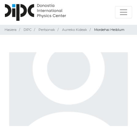
Hasiera
DIPC
Pertsonak
Aurreko Kideak
Mordehai Heiblum