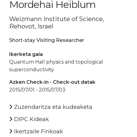
Mordehai Heiblum
Weizmann Institute of Science,
Rehovot, Israel
Short-stay Visiting Researcher
Ikerketa gaia
Quantum Hall physics and topological
superconductivity.
Azken Check-in - Check-out datak
2015/07/01 - 2015/07/03
Zuzendaritza eta kudeaketa
DIPC Kideak
Ikertzaile Finkoak