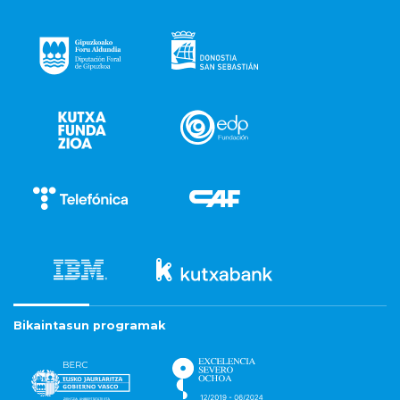
Bikaintasun programak