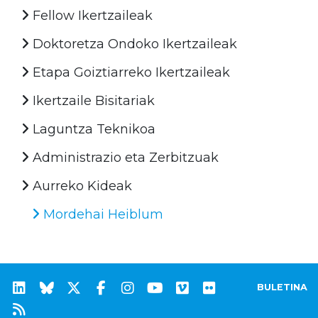
Fellow Ikertzaileak
Doktoretza Ondoko Ikertzaileak
Etapa Goiztiarreko Ikertzaileak
Ikertzaile Bisitariak
Laguntza Teknikoa
Administrazio eta Zerbitzuak
Aurreko Kideak
Mordehai Heiblum
BULETINA