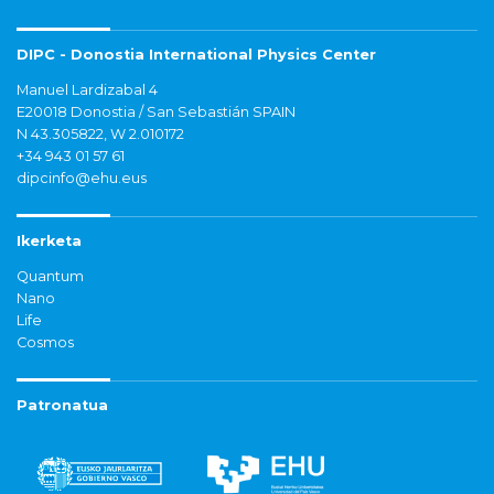
DIPC - Donostia International Physics Center
Manuel Lardizabal 4
E20018 Donostia / San Sebastián SPAIN
N 43.305822, W 2.010172
+34 943 01 57 61
dipcinfo@ehu.eus
Ikerketa
Quantum
Nano
Life
Cosmos
Patronatua