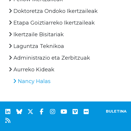
Doktoretza Ondoko Ikertzaileak
Etapa Goiztiarreko Ikertzaileak
Ikertzaile Bisitariak
Laguntza Teknikoa
Administrazio eta Zerbitzuak
Aurreko Kideak
Nancy Halas
BULETINA