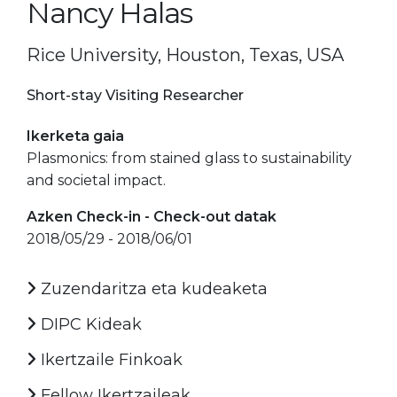
Nancy Halas
Rice University, Houston, Texas, USA
Short-stay Visiting Researcher
Ikerketa gaia
Plasmonics: from stained glass to sustainability
and societal impact.
Azken Check-in - Check-out datak
2018/05/29 - 2018/06/01
Zuzendaritza eta kudeaketa
DIPC Kideak
Ikertzaile Finkoak
Fellow Ikertzaileak