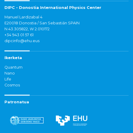
DIPC - Donostia International Physics Center
Manuel Lardizabal 4
E20018 Donostia / San Sebastián SPAIN
N 43.305822, W 2.010172
+34 943 01 57 61
dipcinfo@ehu.eus
Ikerketa
Quantum
Nano
Life
Cosmos
Patronatua