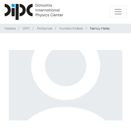
Hasiera
DIPC
Pertsonak
Aurreko Kideak
Nancy Halas