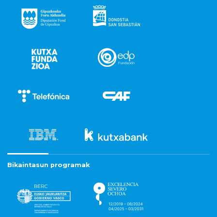
Bikaintasun programak