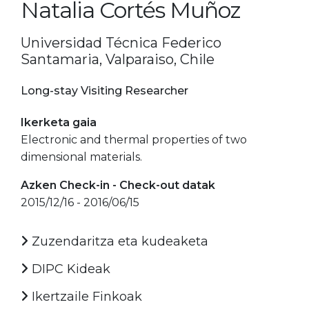
Natalia Cortés Muñoz
Universidad Técnica Federico
Santamaria, Valparaiso, Chile
Long-stay Visiting Researcher
Ikerketa gaia
Electronic and thermal properties of two
dimensional materials.
Azken Check-in - Check-out datak
2015/12/16 - 2016/06/15
Zuzendaritza eta kudeaketa
DIPC Kideak
Ikertzaile Finkoak