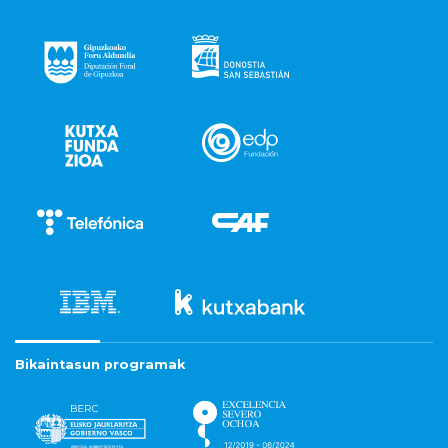
Bikaintasun programak