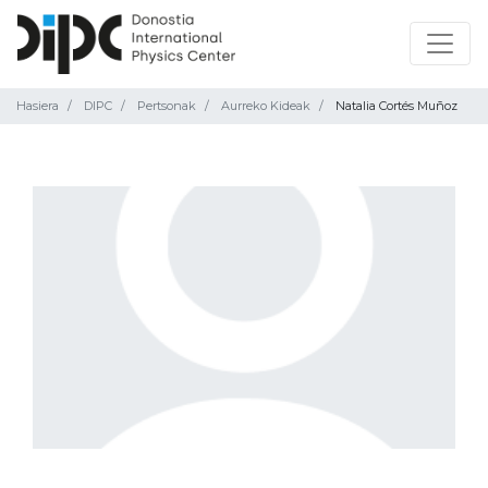
Hasiera
DIPC
Pertsonak
Aurreko Kideak
Natalia Cortés Muñoz