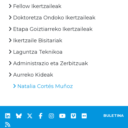
Fellow Ikertzaileak
Doktoretza Ondoko Ikertzaileak
Etapa Goiztiarreko Ikertzaileak
Ikertzaile Bisitariak
Laguntza Teknikoa
Administrazio eta Zerbitzuak
Aurreko Kideak
Natalia Cortés Muñoz
BULETINA