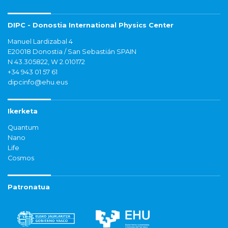
DIPC - Donostia International Physics Center
Manuel Lardizabal 4
E20018 Donostia / San Sebastián SPAIN
N 43.305822, W 2.010172
+34 943 01 57 61
dipcinfo@ehu.eus
Ikerketa
Quantum
Nano
Life
Cosmos
Patronatua