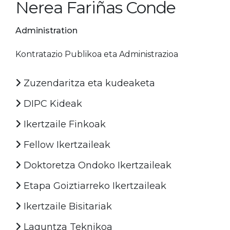
Nerea Fariñas Conde
Administration
Kontratazio Publikoa eta Administrazioa
Zuzendaritza eta kudeaketa
DIPC Kideak
Ikertzaile Finkoak
Fellow Ikertzaileak
Doktoretza Ondoko Ikertzaileak
Etapa Goiztiarreko Ikertzaileak
Ikertzaile Bisitariak
Laguntza Teknikoa