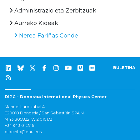
Administrazio eta Zerbitzuak
Aurreko Kideak
Nerea Fariñas Conde
BULETINA
DIPC - Donostia International Physics Center
Manuel Lardizabal 4
E20018 Donostia / San Sebastián SPAIN
N 43.305822, W 2.010172
+34 943 01 57 61
dipcinfo@ehu.eus