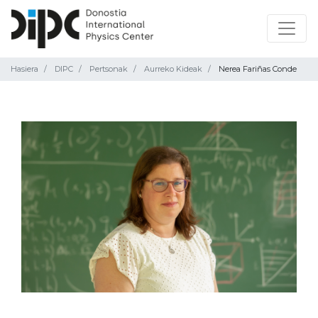
Hasiera
DIPC
Pertsonak
Aurreko Kideak
Nerea Fariñas Conde