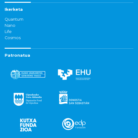
Ikerketa
Quantum
Nano
Life
Cosmos
Patronatua