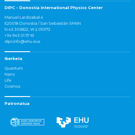
DIPC - Donostia International Physics Center
Manuel Lardizabal 4
E20018 Donostia / San Sebastián SPAIN
N 43.305822, W 2.010172
+34 943 01 57 61
dipcinfo@ehu.eus
Ikerketa
Quantum
Nano
Life
Cosmos
Patronatua