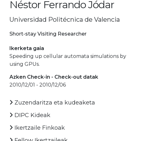
Néstor Ferrando Jódar
Universidad Politécnica de Valencia
Short-stay Visiting Researcher
Ikerketa gaia
Speeding up cellular automata simulations by
using GPUs.
Azken Check-in - Check-out datak
2010/12/01 - 2010/12/06
Zuzendaritza eta kudeaketa
DIPC Kideak
Ikertzaile Finkoak
Fellow Ikertzaileak