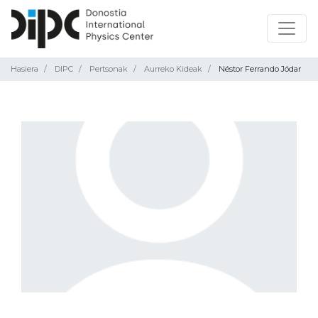
Hasiera
DIPC
Pertsonak
Aurreko Kideak
Néstor Ferrando Jódar