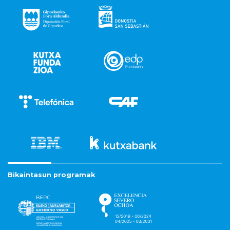
Bikaintasun programak