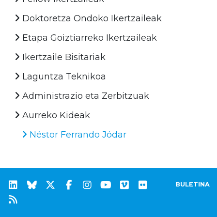
Doktoretza Ondoko Ikertzaileak
Etapa Goiztiarreko Ikertzaileak
Ikertzaile Bisitariak
Laguntza Teknikoa
Administrazio eta Zerbitzuak
Aurreko Kideak
Néstor Ferrando Jódar
BULETINA