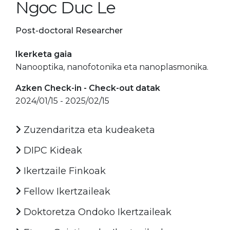
Ngoc Duc Le
Post-doctoral Researcher
Ikerketa gaia
Nanooptika, nanofotonika eta nanoplasmonika.
Azken Check-in - Check-out datak
2024/01/15 - 2025/02/15
Zuzendaritza eta kudeaketa
DIPC Kideak
Ikertzaile Finkoak
Fellow Ikertzaileak
Doktoretza Ondoko Ikertzaileak