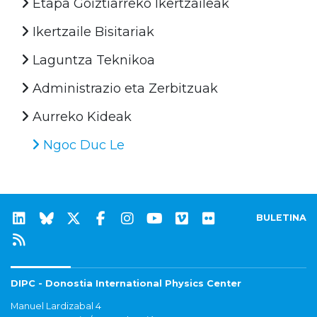
Etapa Goiztiarreko Ikertzaileak
Ikertzaile Bisitariak
Laguntza Teknikoa
Administrazio eta Zerbitzuak
Aurreko Kideak
Ngoc Duc Le
BULETINA
DIPC - Donostia International Physics Center
Manuel Lardizabal 4