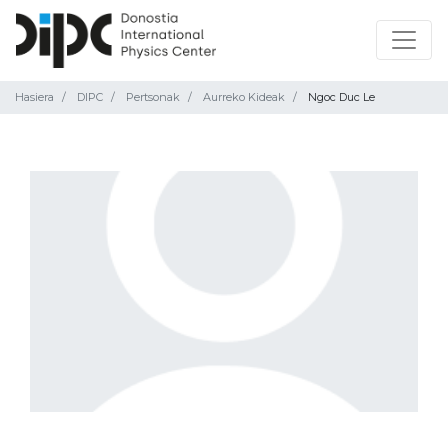
Hasiera
DIPC
Pertsonak
Aurreko Kideak
Ngoc Duc Le