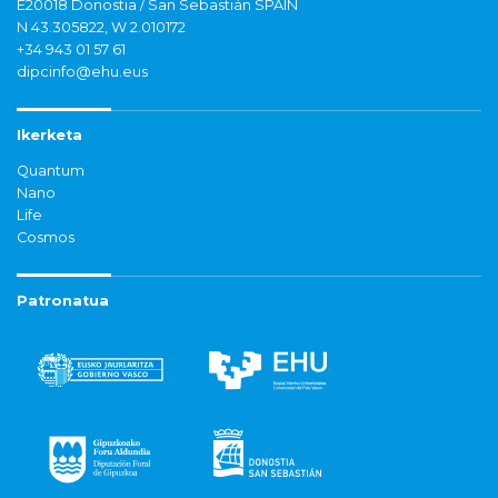
E20018 Donostia / San Sebastián SPAIN
N 43.305822, W 2.010172
+34 943 01 57 61
dipcinfo@ehu.eus
Ikerketa
Quantum
Nano
Life
Cosmos
Patronatua