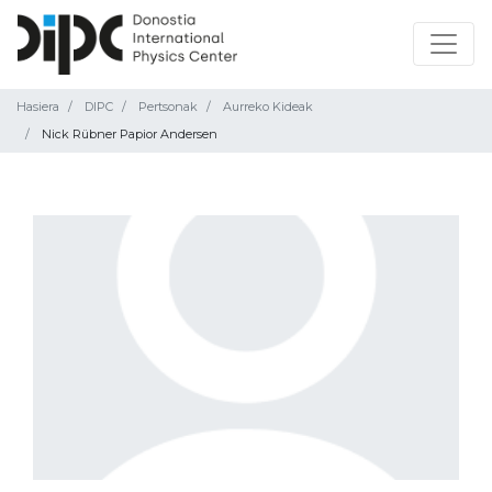
Hasiera
DIPC
Pertsonak
Aurreko Kideak
Nick Rübner Papior Andersen