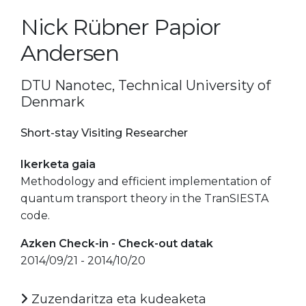
Nick Rübner Papior
Andersen
DTU Nanotec, Technical University of
Denmark
Short-stay Visiting Researcher
Ikerketa gaia
Methodology and efficient implementation of
quantum transport theory in the TranSIESTA
code.
Azken Check-in - Check-out datak
2014/09/21 - 2014/10/20
Zuzendaritza eta kudeaketa