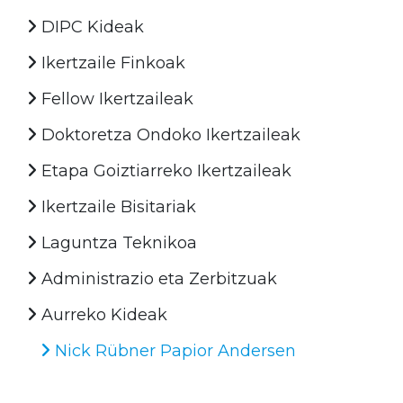
DIPC Kideak
Ikertzaile Finkoak
Fellow Ikertzaileak
Doktoretza Ondoko Ikertzaileak
Etapa Goiztiarreko Ikertzaileak
Ikertzaile Bisitariak
Laguntza Teknikoa
Administrazio eta Zerbitzuak
Aurreko Kideak
Nick Rübner Papior Andersen