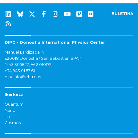
BULETINA
DIPC - Donostia International Physics Center
Manuel Lardizabal 4
E20018 Donostia / San Sebastián SPAIN
N 43.305822, W 2.010172
+34 943 01 57 61
dipcinfo@ehu.eus
Ikerketa
Quantum
Nano
Life
Cosmos