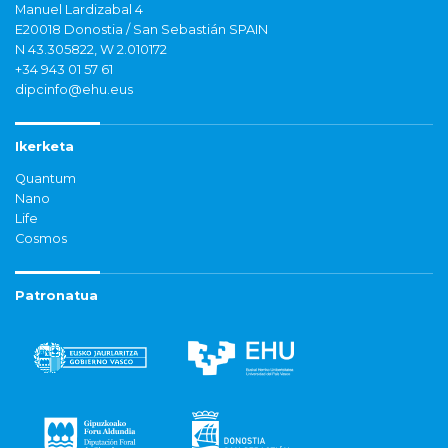
Manuel Lardizabal 4
E20018 Donostia / San Sebastián SPAIN
N 43.305822, W 2.010172
+34 943 01 57 61
dipcinfo@ehu.eus
Ikerketa
Quantum
Nano
Life
Cosmos
Patronatua