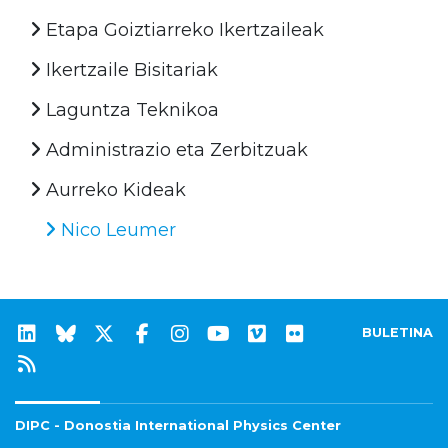
Etapa Goiztiarreko Ikertzaileak
Ikertzaile Bisitariak
Laguntza Teknikoa
Administrazio eta Zerbitzuak
Aurreko Kideak
Nico Leumer
BULETINA
DIPC - Donostia International Physics Center