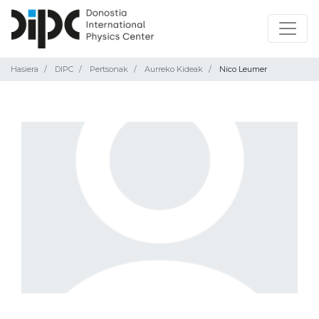
Hasiera
DIPC
Pertsonak
Aurreko Kideak
Nico Leumer