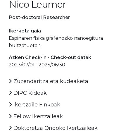
Nico Leumer
Post-doctoral Researcher
Ikerketa gaia
Espinaren fisika grafenozko nanoegitura
bultzatuetan.
Azken Check-in - Check-out datak
2023/07/01 - 2025/06/30
Zuzendaritza eta kudeaketa
DIPC Kideak
Ikertzaile Finkoak
Fellow Ikertzaileak
Doktoretza Ondoko Ikertzaileak