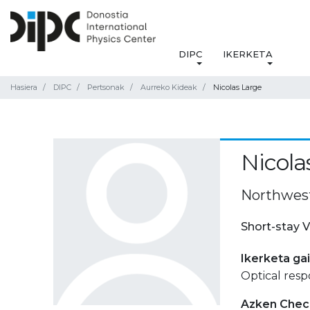
DIPC
IKERKETA
Hasiera
DIPC
Pertsonak
Aurreko Kideak
Nicolas Large
Nicola
Northwest
Short-stay V
Ikerketa ga
Optical resp
Azken Check