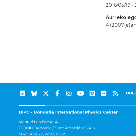
2016/05/19 -
Aurreko eg
4 (2007(e)an
BUL
DIPC - Donostia International Physics Center
Manuel Lardizabal 4
E20018 Donostia / San Sebastián SPAIN
N 43.305822, W 2.010172