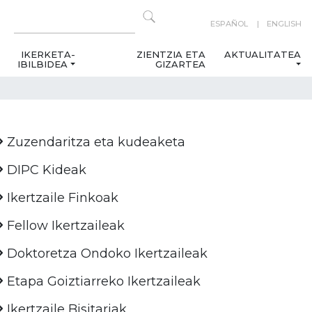
ESPAÑOL
ENGLISH
IKERKETA-
ZIENTZIA ETA
AKTUALITATEA
IBILBIDEA
GIZARTEA
Zuzendaritza eta kudeaketa
DIPC Kideak
Ikertzaile Finkoak
Fellow Ikertzaileak
Doktoretza Ondoko Ikertzaileak
Etapa Goiztiarreko Ikertzaileak
Ikertzaile Bisitariak