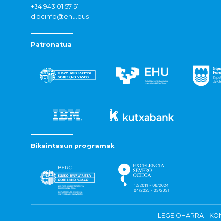
+34 943 01 57 61
dipcinfo@ehu.eus
Patronatua
Bikaintasun programak
LEGE OHARRA
KON