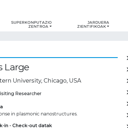
SUPERKONPUTAZIO
JARDUERA
ZENTROA
ZIENTIFIKOAK
s Large
ern University, Chicago, USA
isiting Researcher
ia
onse in plasmonic nanostructures.
-in - Check-out datak