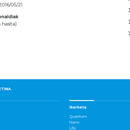
 2016/05/21
onaldiak
 hasita)
ETINA
Ikerketa
Quantum
Nano
Life