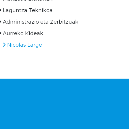
Laguntza Teknikoa
Administrazio eta Zerbitzuak
Aurreko Kideak
Nicolas Large