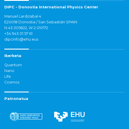
DIPC - Donostia International Physics Center
Manuel Lardizabal 4
E20018 Donostia / San Sebastián SPAIN
N 43.305822, W 2.010172
+34 943 01 57 61
dipcinfo@ehu.eus
Ikerketa
Quantum
Nano
Life
Cosmos
Patronatua