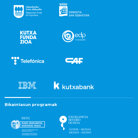
Bikaintasun programak