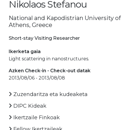
Nikolaos Stefanou
National and Kapodistrian University of
Athens, Greece
Short-stay Visiting Researcher
Ikerketa gaia
Light scattering in nanostructures.
Azken Check-in - Check-out datak
2013/08/06 - 2013/08/08
Zuzendaritza eta kudeaketa
DIPC Kideak
Ikertzaile Finkoak
Fellow Ikertzaileak