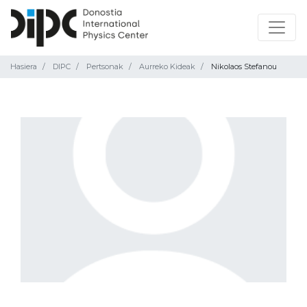
Hasiera
DIPC
Pertsonak
Aurreko Kideak
Nikolaos Stefanou