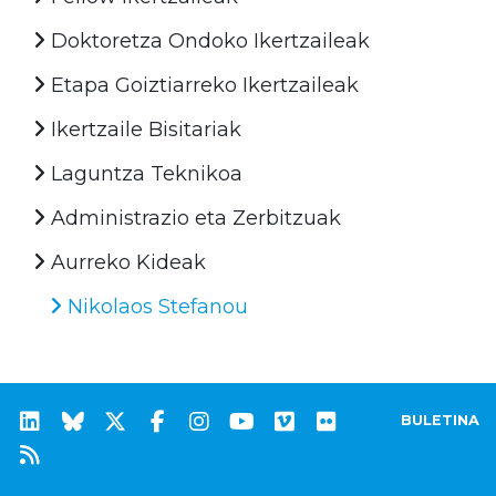
Doktoretza Ondoko Ikertzaileak
Etapa Goiztiarreko Ikertzaileak
Ikertzaile Bisitariak
Laguntza Teknikoa
Administrazio eta Zerbitzuak
Aurreko Kideak
Nikolaos Stefanou
BULETINA