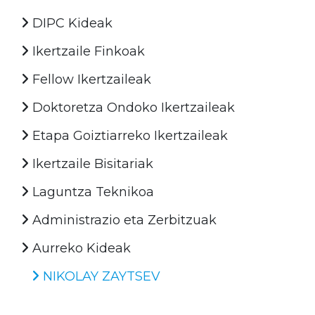
DIPC Kideak
Ikertzaile Finkoak
Fellow Ikertzaileak
Doktoretza Ondoko Ikertzaileak
Etapa Goiztiarreko Ikertzaileak
Ikertzaile Bisitariak
Laguntza Teknikoa
Administrazio eta Zerbitzuak
Aurreko Kideak
NIKOLAY ZAYTSEV