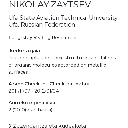
NIKOLAY ZAYTSEV
Ufa State Aviation Technical University,
Ufa, Russian Federation
Long-stay Visiting Researcher
Ikerketa gaia
First principle electronic structure calculations
of organic molecules absorbed on metallic
surfaces.
Azken Check-in - Check-out datak
2011/11/07 - 2012/01/04
Aurreko egonaldiak
2 (2010(e)an hasita)
Zuzendaritza eta kudeaketa