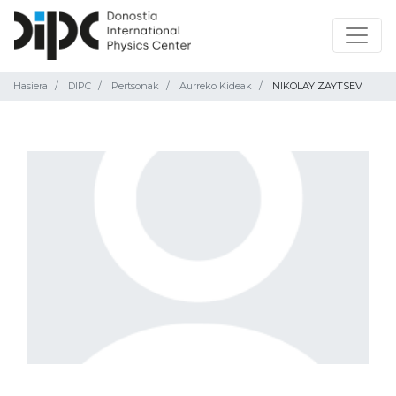
Hasiera
DIPC
Pertsonak
Aurreko Kideak
NIKOLAY ZAYTSEV