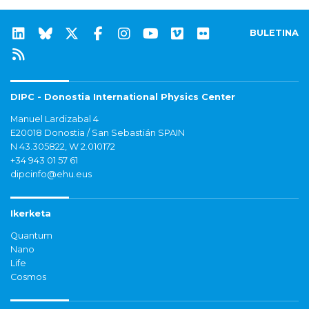
BULETINA
DIPC - Donostia International Physics Center
Manuel Lardizabal 4
E20018 Donostia / San Sebastián SPAIN
N 43.305822, W 2.010172
+34 943 01 57 61
dipcinfo@ehu.eus
Ikerketa
Quantum
Nano
Life
Cosmos