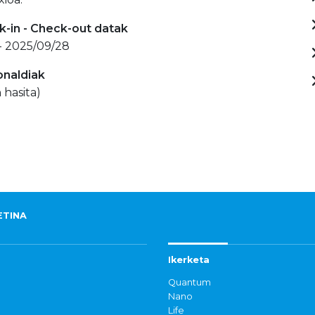
-in - Check-out datak
- 2025/09/28
onaldiak
 hasita)
ETINA
Ikerketa
Quantum
Nano
Life