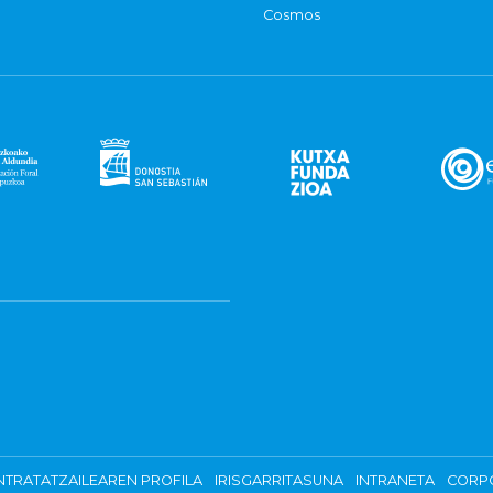
Cosmos
TRATATZAILEAREN PROFILA
IRISGARRITASUNA
INTRANETA
CORP