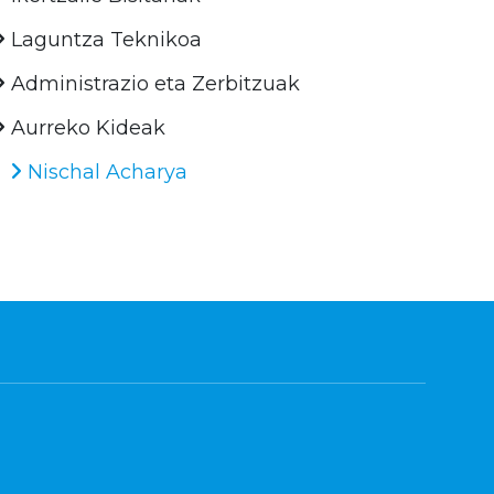
Laguntza Teknikoa
Administrazio eta Zerbitzuak
Aurreko Kideak
Nischal Acharya