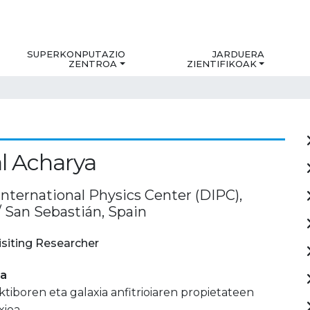
SUPERKONPUTAZIO
JARDUERA
ZENTROA
ZIENTIFIKOAK
l Acharya
International Physics Center (DIPC),
/ San Sebastián, Spain
isiting Researcher
ia
tiboren eta galaxia anfitrioiaren propietateen
ioa.