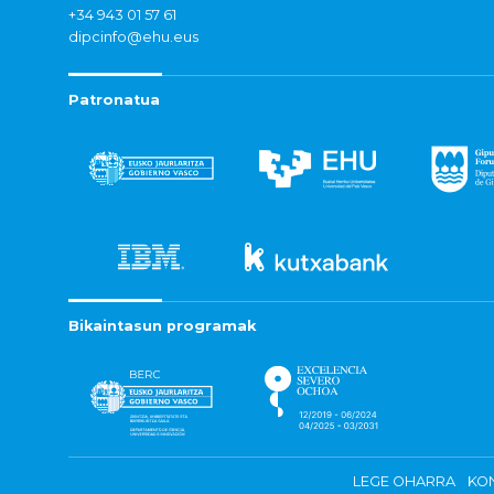
+34 943 01 57 61
dipcinfo@ehu.eus
Patronatua
Bikaintasun programak
LEGE OHARRA
KON