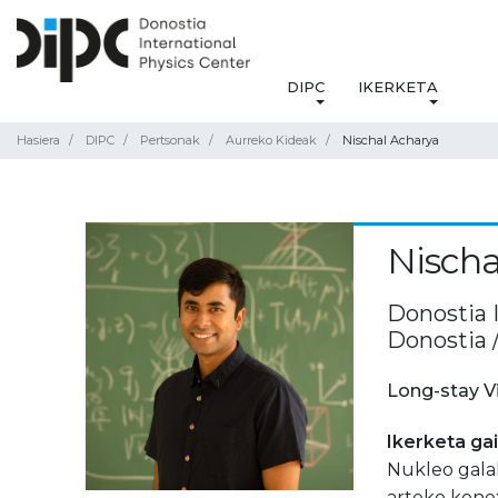
DIPC
IKERKETA
Hasiera
DIPC
Pertsonak
Aurreko Kideak
Nischal Acharya
Nischa
Donostia 
Donostia 
Long-stay V
Ikerketa ga
Nukleo galak
arteko konex