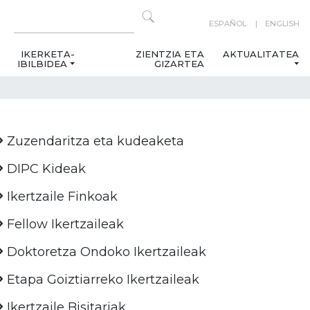
ESPAÑOL
ENGLISH
IKERKETA-
ZIENTZIA ETA
AKTUALITATEA
IBILBIDEA
GIZARTEA
Zuzendaritza eta kudeaketa
DIPC Kideak
Ikertzaile Finkoak
Fellow Ikertzaileak
Doktoretza Ondoko Ikertzaileak
Etapa Goiztiarreko Ikertzaileak
Ikertzaile Bisitariak