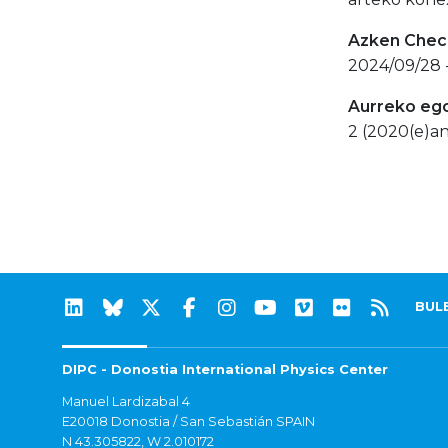
Azken Check
2024/09/28 
Aurreko eg
2 (2020(e)an
BUL
DIPC - Donostia International Physics Center
Manuel Lardizabal 4
E20018 Donostia / San Sebastián SPAIN
N 43.305822, W 2.010172