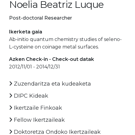
Noelia Beatriz Luque
Post-doctoral Researcher
Ikerketa gaia
Ab-initio quantum chemistry studies of seleno-
L-cysteine on coinage metal surfaces.
Azken Check-in - Check-out datak
2012/11/01 - 2014/12/31
Zuzendaritza eta kudeaketa
DIPC Kideak
Ikertzaile Finkoak
Fellow Ikertzaileak
Doktoretza Ondoko Ikertzaileak