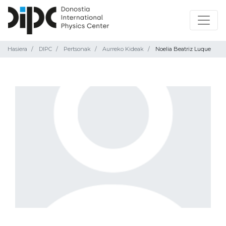
Hasiera
DIPC
Pertsonak
Aurreko Kideak
Noelia Beatriz Luque