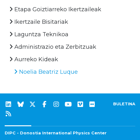
Etapa Goiztiarreko Ikertzaileak
Ikertzaile Bisitariak
Laguntza Teknikoa
Administrazio eta Zerbitzuak
Aurreko Kideak
Noelia Beatriz Luque
BULETINA
DIPC - Donostia International Physics Center