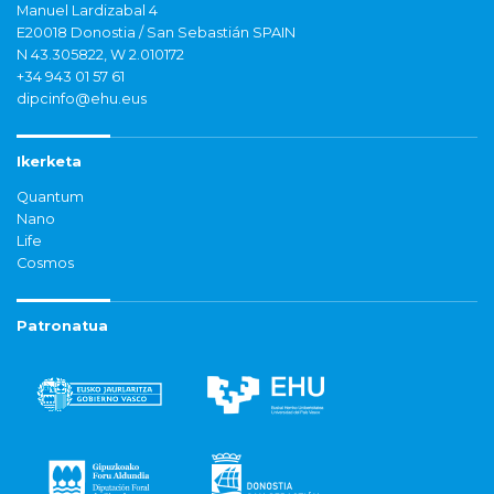
Manuel Lardizabal 4
E20018 Donostia / San Sebastián SPAIN
N 43.305822, W 2.010172
+34 943 01 57 61
dipcinfo@ehu.eus
Ikerketa
Quantum
Nano
Life
Cosmos
Patronatua