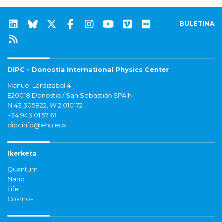
BULETINA
DIPC - Donostia International Physics Center
Manuel Lardizabal 4
E20018 Donostia / San Sebastián SPAIN
N 43.305822, W 2.010172
+34 943 01 57 61
dipcinfo@ehu.eus
Ikerketa
Quantum
Nano
Life
Cosmos