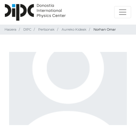
Hasiera
DIPC
Pertsonak
Aurreko Kideak
Norhan Omar