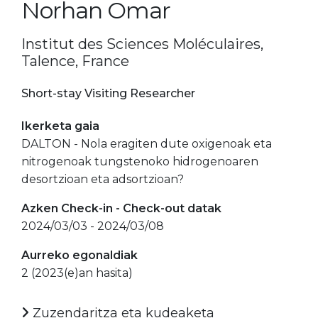
Norhan Omar
Institut des Sciences Moléculaires,
Talence, France
Short-stay Visiting Researcher
Ikerketa gaia
DALTON - Nola eragiten dute oxigenoak eta
nitrogenoak tungstenoko hidrogenoaren
desortzioan eta adsortzioan?
Azken Check-in - Check-out datak
2024/03/03 - 2024/03/08
Aurreko egonaldiak
2 (2023(e)an hasita)
Zuzendaritza eta kudeaketa