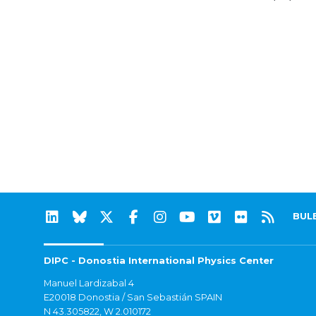
BUL
DIPC - Donostia International Physics Center
Manuel Lardizabal 4
E20018 Donostia / San Sebastián SPAIN
N 43.305822, W 2.010172