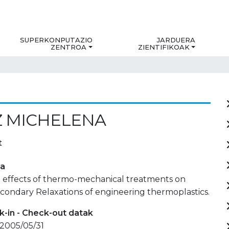
SUPERKONPUTAZIO
JARDUERA
ZENTROA
ZIENTIFIKOAK
Z MICHELENA
t
ia
e effects of thermo-mechanical treatments on
econdary Relaxations of engineering thermoplastics.
-in - Check-out datak
 2005/05/31