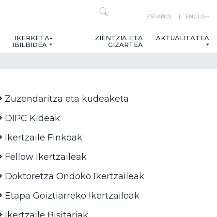
ESPAÑOL
ENGLISH
IKERKETA-
ZIENTZIA ETA
AKTUALITATEA
IBILBIDEA
GIZARTEA
Zuzendaritza eta kudeaketa
DIPC Kideak
Ikertzaile Finkoak
Fellow Ikertzaileak
Doktoretza Ondoko Ikertzaileak
Etapa Goiztiarreko Ikertzaileak
Ikertzaile Bisitariak