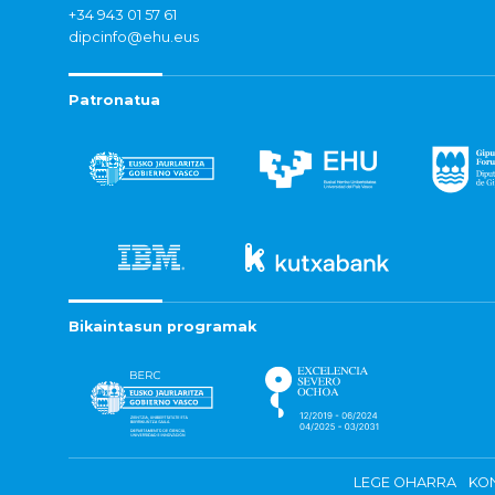
+34 943 01 57 61
dipcinfo@ehu.eus
Patronatua
Bikaintasun programak
LEGE OHARRA
KON