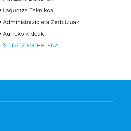
Laguntza Teknikoa
Administrazio eta Zerbitzuak
Aurreko Kideak
OLATZ MICHELENA