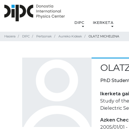
DIPC
IKERKETA
Hasiera
DIPC
Pertsonak
Aurreko Kideak
OLATZ MICHELENA
OLAT
PhD Studen
Ikerketa ga
Study of th
Dielectric S
Azken Check
2005/01/01 -