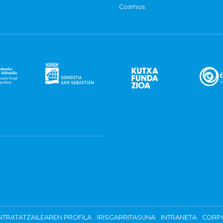
Cosmos
TRATATZAILEAREN PROFILA
IRISGARRITASUNA
INTRANETA
CORP