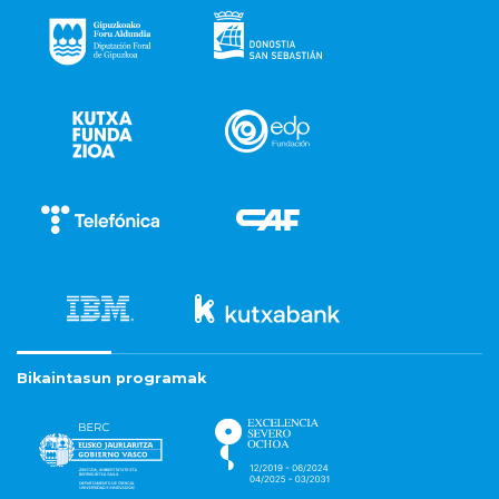
Bikaintasun programak