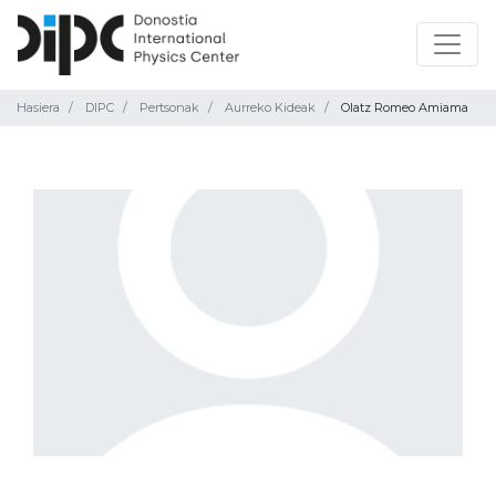
Hasiera
DIPC
Pertsonak
Aurreko Kideak
Olatz Romeo Amiama