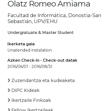
Olatz Romeo Amiama
Facultad de Informática, Donostia-San
Sebastián, UPV/EHU
Undergratuate & Master Student
Ikerketa gaia
Unatended instalation.
Azken Check-in - Check-out datak
2016/06/01 - 2016/08/31
Zuzendaritza eta kudeaketa
DIPC Kideak
Ikertzaile Finkoak
Fellow Ikertzaileak