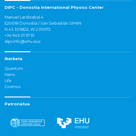
DIPC - Donostia International Physics Center
Manuel Lardizabal 4
E20018 Donostia / San Sebastián SPAIN
N 43.305822, W 2.010172
+34 943 01 57 61
dipcinfo@ehu.eus
Ikerketa
Quantum
Nano
Life
Cosmos
Patronatua