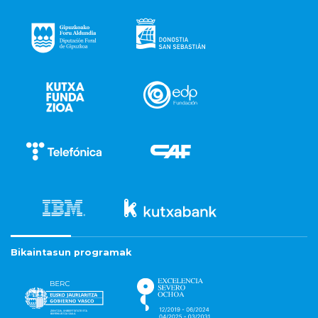
Bikaintasun programak