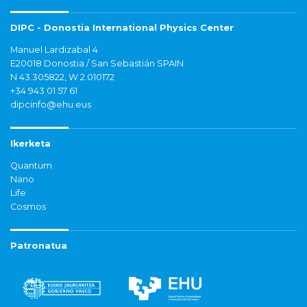
DIPC - Donostia International Physics Center
Manuel Lardizabal 4
E20018 Donostia / San Sebastián SPAIN
N 43.305822, W 2.010172
+34 943 01 57 61
dipcinfo@ehu.eus
Ikerketa
Quantum
Nano
Life
Cosmos
Patronatua