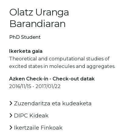
Olatz Uranga
Barandiaran
PhD Student
Ikerketa gaia
Theoretical and computational studies of
excited states in molecules and aggregates.
Azken Check-in - Check-out datak
2016/11/15 - 2017/01/22
Zuzendaritza eta kudeaketa
DIPC Kideak
Ikertzaile Finkoak