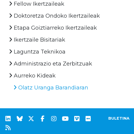
Fellow Ikertzaileak
Doktoretza Ondoko Ikertzaileak
Etapa Goiztiarreko Ikertzaileak
Ikertzaile Bisitariak
Laguntza Teknikoa
Administrazio eta Zerbitzuak
Aurreko Kideak
Olatz Uranga Barandiaran
BULETINA