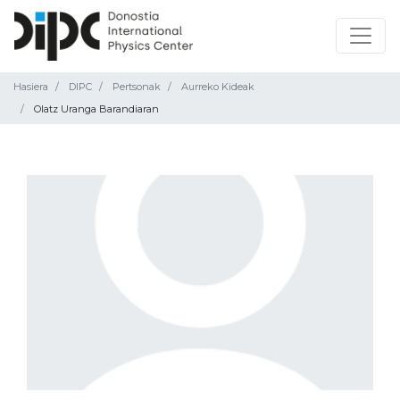
Hasiera
DIPC
Pertsonak
Aurreko Kideak
Olatz Uranga Barandiaran