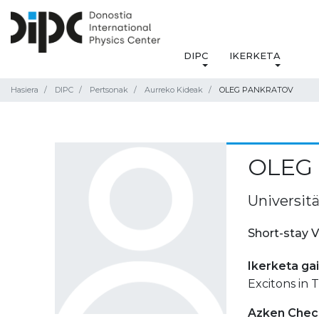
DIPC
IKERKETA
Hasiera
DIPC
Pertsonak
Aurreko Kideak
OLEG PANKRATOV
OLEG
Universit
Short-stay V
Ikerketa ga
Excitons in
Azken Check