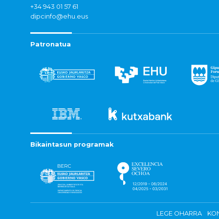
+34 943 01 57 61
dipcinfo@ehu.eus
Patronatua
Bikaintasun programak
LEGE OHARRA
KON