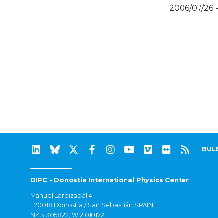
2006/07/26 
BUL
DIPC - Donostia International Physics Center
Manuel Lardizabal 4
E20018 Donostia / San Sebastián SPAIN
N 43.305822, W 2.010172