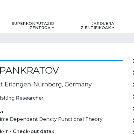
SUPERKONPUTAZIO
JARDUERA
ZENTROA
ZIENTIFIKOAK
 PANKRATOV
ät Erlangen-Nürnberg, Germany
isiting Researcher
ia
 Time Dependent Density Functional Theory
-in - Check-out datak