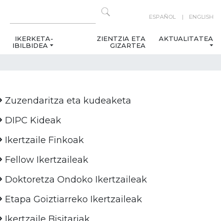
ESPAÑOL
ENGLISH
IKERKETA-
ZIENTZIA ETA
AKTUALITATEA
IBILBIDEA
GIZARTEA
Zuzendaritza eta kudeaketa
DIPC Kideak
Ikertzaile Finkoak
Fellow Ikertzaileak
Doktoretza Ondoko Ikertzaileak
Etapa Goiztiarreko Ikertzaileak
Ikertzaile Bisitariak