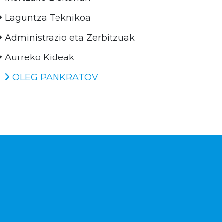
Laguntza Teknikoa
Administrazio eta Zerbitzuak
Aurreko Kideak
OLEG PANKRATOV