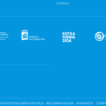
Cosmos
TRATATZAILEAREN PROFILA
IRISGARRITASUNA
INTRANETA
CORP