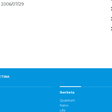
- 2006/07/29
ETINA
Ikerketa
Quantum
Nano
Life