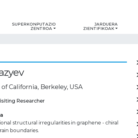
SUPERKONPUTAZIO
JARDUERA
ZENTROA
ZIENTIFIKOAK
azyev
 of California, Berkeley, USA
isiting Researcher
ia
nal structural irregularities in graphene - chiral
rain boundaries.