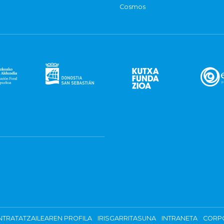
Cosmos
TRATATZAILEAREN PROFILA
IRISGARRITASUNA
INTRANETA
CORP