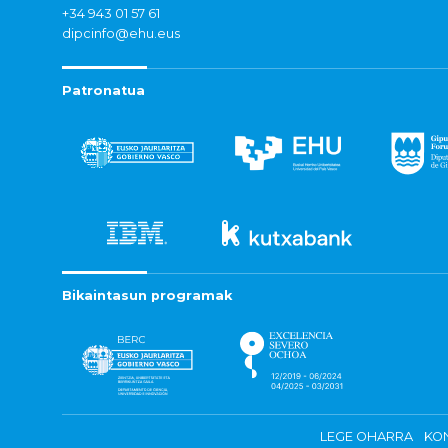
+34 943 01 57 61
dipcinfo@ehu.eus
Patronatua
Bikaintasun programak
LEGE OHARRA
KON