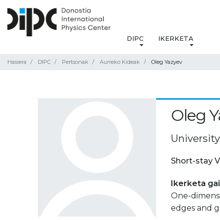
DIPC
IKERKETA
Hasiera
DIPC
Pertsonak
Aurreko Kideak
Oleg Yazyev
Oleg Y
University
Short-stay V
Ikerketa ga
One-dimensio
edges and g