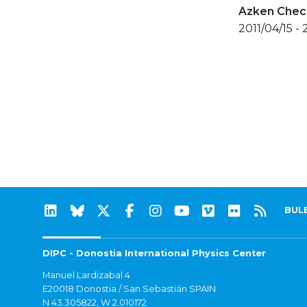
Azken Check
2011/04/15 - 
BUL
DIPC - Donostia International Physics Center
Manuel Lardizabal 4
E20018 Donostia / San Sebastián SPAIN
N 43.305822, W 2.010172