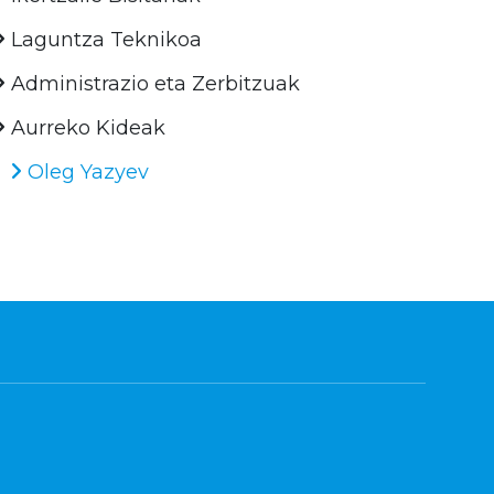
Laguntza Teknikoa
Administrazio eta Zerbitzuak
Aurreko Kideak
Oleg Yazyev