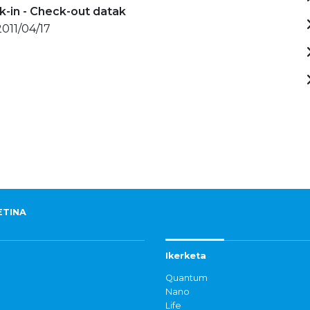
-in - Check-out datak
2011/04/17
ETINA
Ikerketa
Quantum
Nano
Life