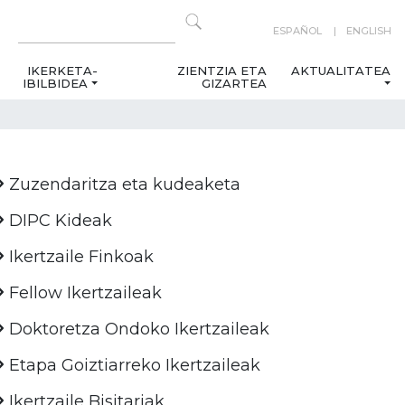
ESPAÑOL
ENGLISH
IKERKETA-
ZIENTZIA ETA
AKTUALITATEA
IBILBIDEA
GIZARTEA
Zuzendaritza eta kudeaketa
DIPC Kideak
Ikertzaile Finkoak
Fellow Ikertzaileak
Doktoretza Ondoko Ikertzaileak
Etapa Goiztiarreko Ikertzaileak
Ikertzaile Bisitariak