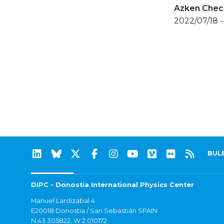
Azken Check
2022/07/18 -
BUL
DIPC - Donostia International Physics Center
Manuel Lardizabal 4
E20018 Donostia / San Sebastián SPAIN
N 43.305822, W 2.010172