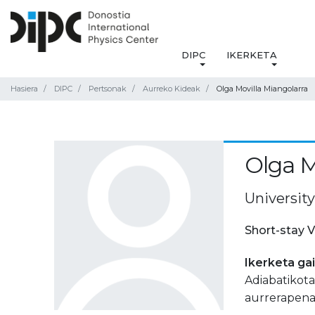
DIPC
IKERKETA
Hasiera
DIPC
Pertsonak
Aurreko Kideak
Olga Movilla Miangolarra
Olga M
University
Short-stay V
Ikerketa ga
Adiabatikot
aurrerapena