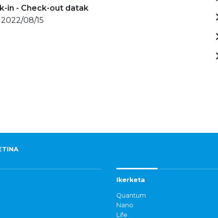
-in - Check-out datak
 2022/08/15
ETINA
Ikerketa
Quantum
Nano
Life