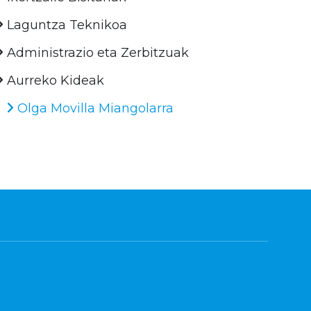
Laguntza Teknikoa
Administrazio eta Zerbitzuak
Aurreko Kideak
Olga Movilla Miangolarra