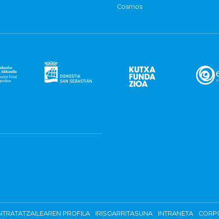
Cosmos
TRATATZAILEAREN PROFILA
IRISGARRITASUNA
INTRANETA
CORP