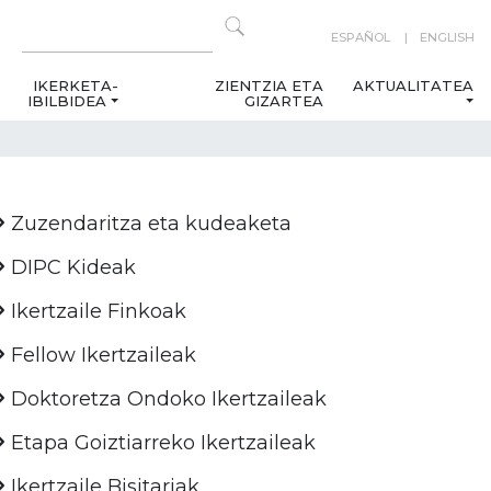
ESPAÑOL
ENGLISH
IKERKETA-
ZIENTZIA ETA
AKTUALITATEA
IBILBIDEA
GIZARTEA
Zuzendaritza eta kudeaketa
DIPC Kideak
Ikertzaile Finkoak
Fellow Ikertzaileak
Doktoretza Ondoko Ikertzaileak
Etapa Goiztiarreko Ikertzaileak
Ikertzaile Bisitariak