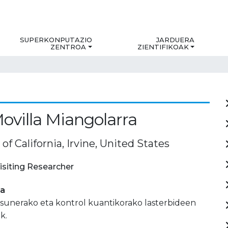
SUPERKONPUTAZIO
JARDUERA
ZENTROA
ZIENTIFIKOAK
ovilla Miangolarra
 of California, Irvine, United States
isiting Researcher
ia
asunerako eta kontrol kuantikorako lasterbideen
k.