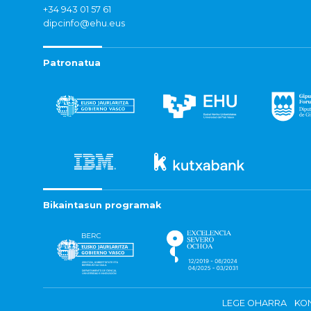
+34 943 01 57 61
dipcinfo@ehu.eus
Patronatua
Bikaintasun programak
LEGE OHARRA
KON